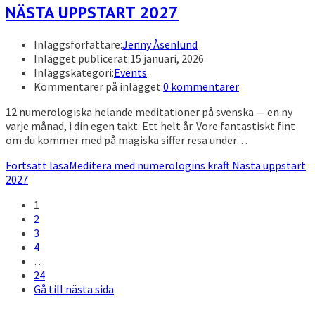
NÄSTA UPPSTART 2027
Inläggsförfattare:
Jenny Åsenlund
Inlägget publicerat:
15 januari, 2026
Inläggskategori:
Events
Kommentarer på inlägget:
0 kommentarer
12 numerologiska helande meditationer på svenska — en ny
varje månad, i din egen takt. Ett helt år. Vore fantastiskt fint
om du kommer med på magiska siffer resa under…
Fortsätt läsa
Meditera med numerologins kraft Nästa uppstart
2027
1
2
3
4
…
24
Gå till nästa sida