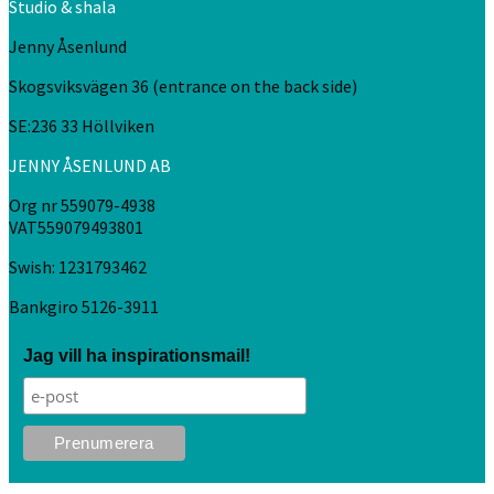
Studio & shala
Jenny Åsenlund
Skogsviksvägen 36 (entrance on the back side)
SE:236 33 Höllviken
JENNY ÅSENLUND AB
Org nr 559079-4938
VAT559079493801
Swish: 1231793462
Bankgiro 5126-3911
Jag vill ha inspirationsmail!