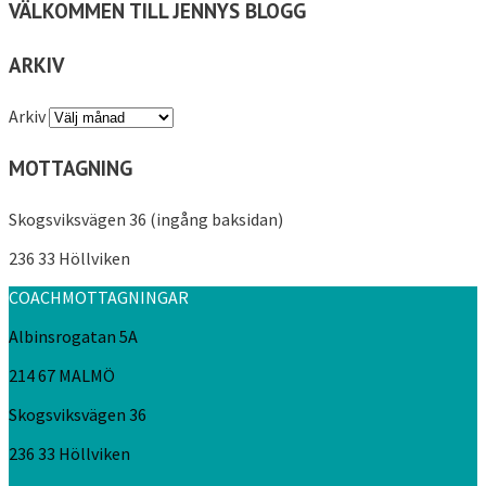
VÄLKOMMEN TILL JENNYS BLOGG
ARKIV
Arkiv
MOTTAGNING
Skogsviksvägen 36 (ingång baksidan)
236 33 Höllviken
COACHMOTTAGNINGAR
Albinsrogatan 5A
214 67 MALMÖ
Skogsviksvägen 36
236 33 Höllviken