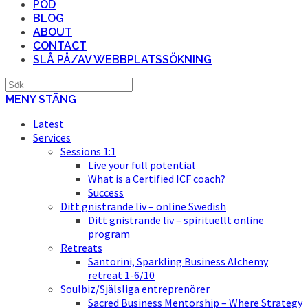
POD
BLOG
ABOUT
CONTACT
SLÅ PÅ/AV WEBBPLATSSÖKNING
MENY
STÄNG
Latest
Services
Sessions 1:1
Live your full potential
What is a Certified ICF coach?
Success
Ditt gnistrande liv – online Swedish
Ditt gnistrande liv – spirituellt online
program
Retreats
Santorini, Sparkling Business Alchemy
retreat 1-6/10
Soulbiz/Själsliga entreprenörer
Sacred Business Mentorship – Where Strategy