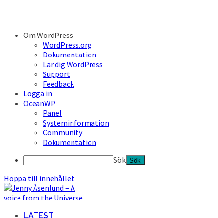
Om WordPress
WordPress.org
Dokumentation
Lär dig WordPress
Support
Feedback
Logga in
OceanWP
Panel
Systeminformation
Community
Dokumentation
Sök
Hoppa till innehållet
LATEST