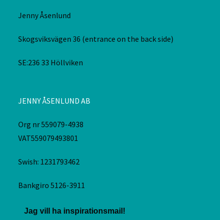
Jenny Åsenlund
Skogsviksvägen 36 (entrance on the back side)
SE:236 33 Höllviken
JENNY ÅSENLUND AB
Org nr 559079-4938
VAT559079493801
Swish: 1231793462
Bankgiro 5126-3911
Jag vill ha inspirationsmail!