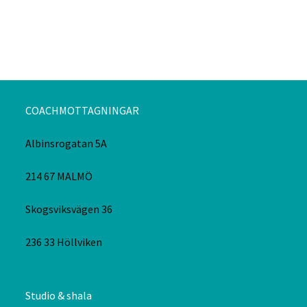
COACHMOTTAGNINGAR
Albinsrogatan 5A
214 67 MALMÖ
Skogsviksvägen 36
236 33 Höllviken
Studio & shala