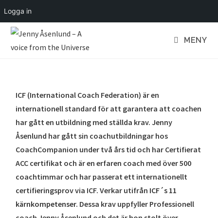
Logga in
MENY
ICF (International Coach Federation) är en
internationell standard för att garantera att coachen
har gått en utbildning med ställda krav. Jenny
Åsenlund har gått sin coachutbildningar hos
CoachCompanion under två års tid och har Certifierat
ACC certifikat och är en erfaren coach med över 500
coachtimmar och har passerat ett internationellt
certifieringsprov via ICF. Verkar utifrån
ICF´s 11
kärnkompetenser
. Dessa krav uppfyller Professionell
coach Jenny Åsenlund och det är hon stolt över.