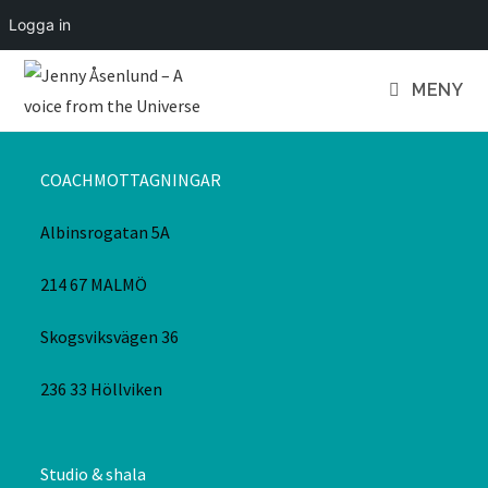
Logga in
MENY
COACHMOTTAGNINGAR
Albinsrogatan 5A
214 67 MALMÖ
Skogsviksvägen 36
236 33 Höllviken
Studio & shala