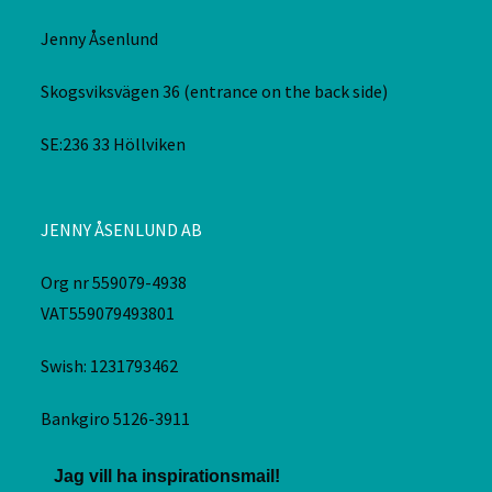
Jenny Åsenlund
Skogsviksvägen 36 (entrance on the back side)
SE:236 33 Höllviken
JENNY ÅSENLUND AB
Org nr 559079-4938
VAT559079493801
Swish: 1231793462
Bankgiro 5126-3911
Jag vill ha inspirationsmail!