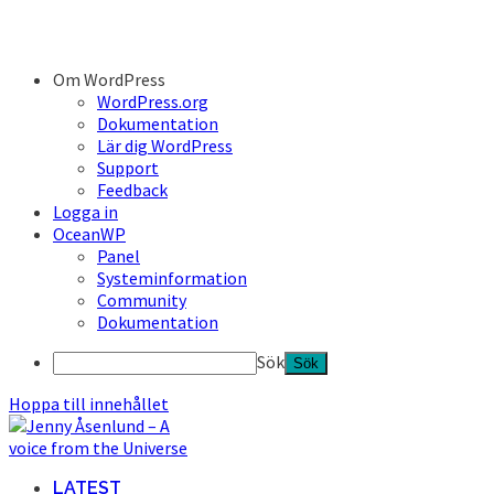
Om WordPress
WordPress.org
Dokumentation
Lär dig WordPress
Support
Feedback
Logga in
OceanWP
Panel
Systeminformation
Community
Dokumentation
Sök
Hoppa till innehållet
LATEST