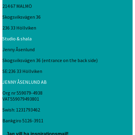
214 67 MALMÖ
Skogsviksvägen 36
236 33 Höllviken
Studio & shala
Jenny Åsenlund
Skogsviksvägen 36 (entrance on the back side)
SE:236 33 Höllviken
JENNY ÅSENLUND AB
Org nr 559079-4938
VAT559079493801
Swish: 1231793462
Bankgiro 5126-3911
Jag vill ha inspirationsmail!