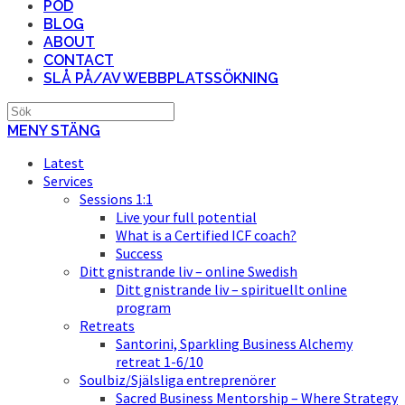
POD
BLOG
ABOUT
CONTACT
SLÅ PÅ/AV WEBBPLATSSÖKNING
MENY
STÄNG
Latest
Services
Sessions 1:1
Live your full potential
What is a Certified ICF coach?
Success
Ditt gnistrande liv – online Swedish
Ditt gnistrande liv – spirituellt online
program
Retreats
Santorini, Sparkling Business Alchemy
retreat 1-6/10
Soulbiz/Själsliga entreprenörer
Sacred Business Mentorship – Where Strategy