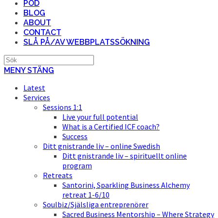
POD
BLOG
ABOUT
CONTACT
SLÅ PÅ/AV WEBBPLATSSÖKNING
MENY
STÄNG
Latest
Services
Sessions 1:1
Live your full potential
What is a Certified ICF coach?
Success
Ditt gnistrande liv – online Swedish
Ditt gnistrande liv – spirituellt online
program
Retreats
Santorini, Sparkling Business Alchemy
retreat 1-6/10
Soulbiz/Själsliga entreprenörer
Sacred Business Mentorship – Where Strategy