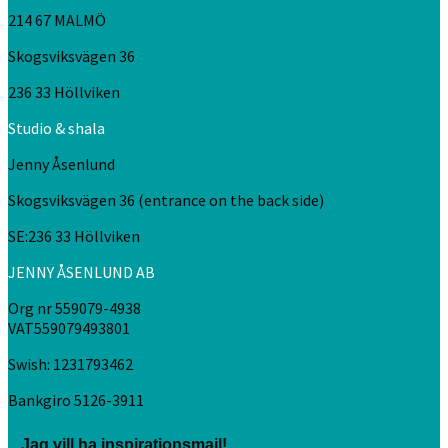
214 67 MALMÖ
Skogsviksvägen 36
236 33 Höllviken
Studio & shala
Jenny Åsenlund
Skogsviksvägen 36 (entrance on the back side)
SE:236 33 Höllviken
JENNY ÅSENLUND AB
Org nr 559079-4938
VAT559079493801
Swish: 1231793462
Bankgiro 5126-3911
Jag vill ha inspirationsmail!