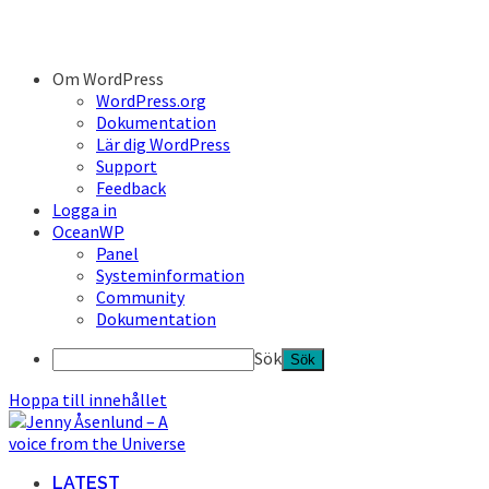
Om WordPress
WordPress.org
Dokumentation
Lär dig WordPress
Support
Feedback
Logga in
OceanWP
Panel
Systeminformation
Community
Dokumentation
Sök
Hoppa till innehållet
LATEST