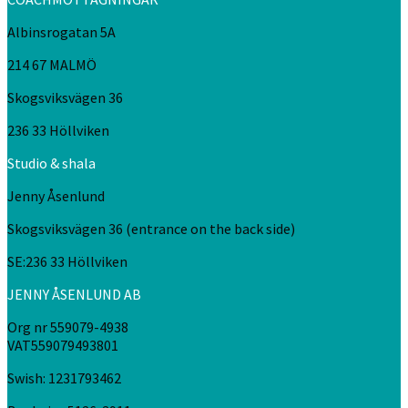
Albinsrogatan 5A
214 67 MALMÖ
Skogsviksvägen 36
236 33 Höllviken
Studio & shala
Jenny Åsenlund
Skogsviksvägen 36 (entrance on the back side)
SE:236 33 Höllviken
JENNY ÅSENLUND AB
Org nr 559079-4938
VAT559079493801
Swish: 1231793462