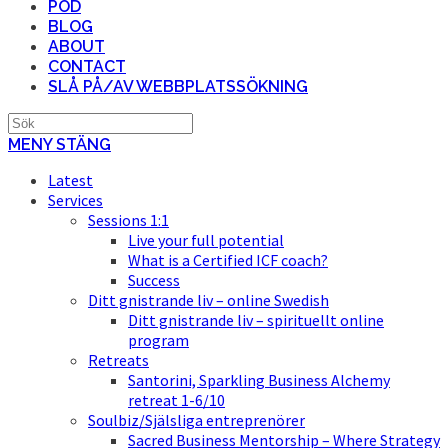
POD
BLOG
ABOUT
CONTACT
SLÅ PÅ/AV WEBBPLATSSÖKNING
MENY
STÄNG
Latest
Services
Sessions 1:1
Live your full potential
What is a Certified ICF coach?
Success
Ditt gnistrande liv – online Swedish
Ditt gnistrande liv – spirituellt online
program
Retreats
Santorini, Sparkling Business Alchemy
retreat 1-6/10
Soulbiz/Själsliga entreprenörer
Sacred Business Mentorship – Where Strategy