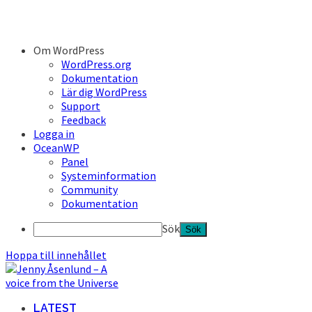
Om WordPress
WordPress.org
Dokumentation
Lär dig WordPress
Support
Feedback
Logga in
OceanWP
Panel
Systeminformation
Community
Dokumentation
Sök
Hoppa till innehållet
LATEST