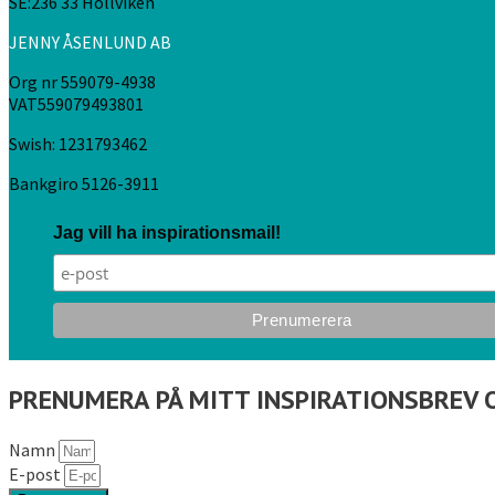
SE:236 33 Höllviken
JENNY ÅSENLUND AB
Org nr 559079-4938
VAT559079493801
Swish: 1231793462
Bankgiro 5126-3911
Jag vill ha inspirationsmail!
PRENUMERA PÅ MITT INSPIRATIONSBREV 
Namn
E-post