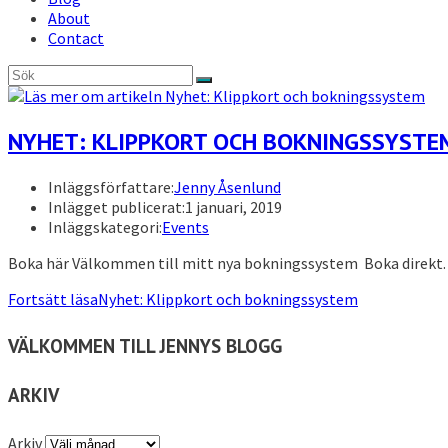
About
Contact
NYHET: KLIPPKORT OCH BOKNINGSSYSTE
Inläggsförfattare:
Jenny Åsenlund
Inlägget publicerat:
1 januari, 2019
Inläggskategori:
Events
Boka här Välkommen till mitt nya bokningssystem Boka direkt. Kl
Fortsätt läsa
Nyhet: Klippkort och bokningssystem
VÄLKOMMEN TILL JENNYS BLOGG
ARKIV
Arkiv