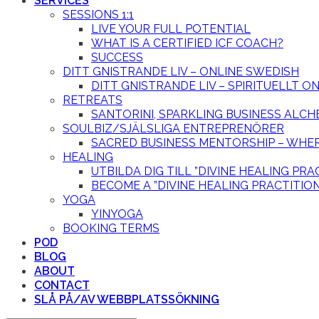
SERVICES
SESSIONS 1:1
LIVE YOUR FULL POTENTIAL
WHAT IS A CERTIFIED ICF COACH?
SUCCESS
DITT GNISTRANDE LIV – ONLINE SWEDISH
DITT GNISTRANDE LIV – SPIRITUELLT 
RETREATS
SANTORINI, SPARKLING BUSINESS ALCH
SOULBIZ/SJÄLSLIGA ENTREPRENÖRER
SACRED BUSINESS MENTORSHIP – WHER
HEALING
UTBILDA DIG TILL ”DIVINE HEALING PRA
BECOME A ”DIVINE HEALING PRACTITIO
YOGA
YINYOGA
BOOKING TERMS
POD
BLOG
ABOUT
CONTACT
SLÅ PÅ/AV WEBBPLATSSÖKNING