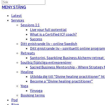
MENY
STÄNG
Latest
Services
Sessions 1:1
Live your full potential
What is a Certified ICF coach?
Success
Ditt gnistrande liv – online Swedish
Ditt gnistrande liv – spirituellt online program
Retreats
Santorini, Sparkling Business Alchemy retreat
Soulbiz/Själsliga entreprenörer
Sacred Business Mentorship – Where Strategy M
Healing
Utbilda dig till ”Divine healing practitioner” h
Become a ”Divine healing practitioner”
Yoga
Yinyoga
Booking terms
Pod
Blog