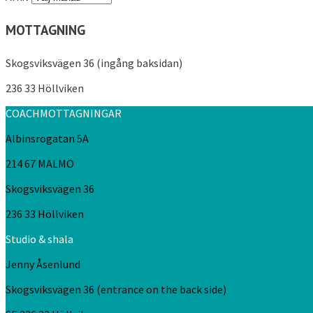
MOTTAGNING
Skogsviksvägen 36 (ingång baksidan)
236 33 Höllviken
COACHMOTTAGNINGAR
Albinsrogatan 5A
214 67 MALMÖ
Skogsviksvägen 36
236 33 Höllviken
Studio & shala
Jenny Åsenlund
Skogsviksvägen 36 (entrance on the back side)