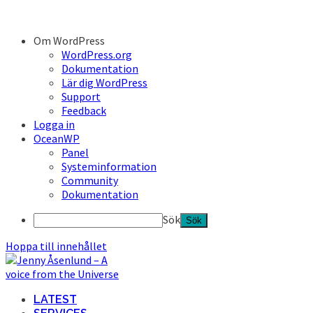
Om WordPress
WordPress.org
Dokumentation
Lär dig WordPress
Support
Feedback
Logga in
OceanWP
Panel
Systeminformation
Community
Dokumentation
Sök
Hoppa till innehållet
LATEST