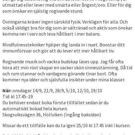
utmattad eller lever med smärta eller ångest/oro. Eller för dig
som önskar en själslig rogivande stund.
Övningarna kräver ingen särskild fysik. Verkligen för alla. Och
också väldigt bra för dig som är vältränad och aktiv som önskar
komma ner i varv och leva hållbart i mer balans.
Mindfulnesstekniker hjälper dig landa in i nuet. Boostar ditt
immunförsvar och gör att du lever ett mer hållbart liv.
Rogivande musik och vackra budskap läses upp. Jag får ofta
höra att min röst skapar en vacker skön sinnesstämning. Då tid
och rum stannar och vardagens görande tinar bort. Ofta
kommer nya idéer och själsfulla insikter under mina klasser.
När:
onsdagar 14/9, 21/9, 28/9, 5/10, 12/10, 19/10
Tid: kl 17.45-19
Du behöver endast boka första tillfället sedan är du
automatiskt bokad hela kursen.
Skogsviksvägen 36, Höllviken (Ingång baksidan)
Missar du ett tillfälle kan du ta igen 25/10 kl 17.45 inkl i kursen.