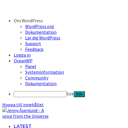
Om WordPress
WordPress.org
Dokumentation
Lär dig WordPress
Support
Feedback
Logga in
OceanWP
Panel
Systeminformation
Community
Dokumentation
Sök
Hoppa till innehållet
LATEST