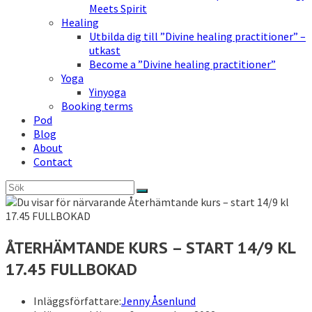
Meets Spirit
Healing
Utbilda dig till ”Divine healing practitioner” –
utkast
Become a ”Divine healing practitioner”
Yoga
Yinyoga
Booking terms
Pod
Blog
About
Contact
ÅTERHÄMTANDE KURS – START 14/9 KL
17.45 FULLBOKAD
Inläggsförfattare:
Jenny Åsenlund