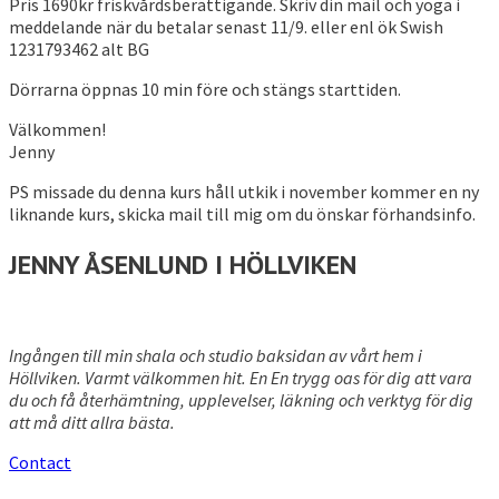
Pris 1690kr friskvårdsberättigande. Skriv din mail och yoga i
meddelande när du betalar senast 11/9. eller enl ök Swish
1231793462 alt BG
Dörrarna öppnas 10 min före och stängs starttiden.
Välkommen!
Jenny
PS missade du denna kurs håll utkik i november kommer en ny
liknande kurs, skicka mail till mig om du önskar förhandsinfo.
JENNY ÅSENLUND I HÖLLVIKEN
Ingången till min shala och studio baksidan av vårt hem i
Höllviken. Varmt välkommen hit. En En trygg oas för dig att vara
du och få återhämtning, upplevelser, läkning och verktyg för dig
att må ditt allra bästa.
Contact