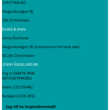
214 67 MALMÖ
Skogsviksvägen 36
236 33 Höllviken
Studio & shala
Jenny Åsenlund
Skogsviksvägen 36 (entrance on the back side)
SE:236 33 Höllviken
JENNY ÅSENLUND AB
Org nr 559079-4938
VAT559079493801
Swish: 1231793462
Bankgiro 5126-3911
Jag vill ha inspirationsmail!