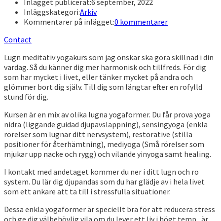
Inlägget publicerat:
6 september, 2022
Inläggskategori:
Arkiv
Kommentarer på inlägget:
0 kommentarer
Contact
Lugn meditativ yogakurs som jag önskar ska göra skillnad i din
vardag. Så du känner dig mer harmonisk och tillfreds. För dig
som har mycket i livet, eller tänker mycket på andra och
glömmer bort dig själv. Till dig som längtar efter en rofylld
stund för dig.
Kursen är en mix av olika lugna yogaformer. Du får prova yoga
nidra (liggande guidad djupavslappning), sensingyoga (enkla
rörelser som lugnar ditt nervsystem), restorative (stilla
positioner för återhämtning), mediyoga (Små rörelser som
mjukar upp nacke och rygg) och vilande yinyoga samt healing.
I kontakt med andetaget kommer du ner i ditt lugn och ro
system. Du lär dig djupandas som du har glädje av i hela livet
som ett ankare att ta till i stressfulla situationer.
Dessa enkla yogaformer är speciellt bra för att reducera stress
och ge dig välbehövlig vila om du lever ett liv i högt temp , är