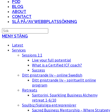
POD
BLOG
ABOUT
CONTACT
SLÅ PÅ/AV WEBBPLATSSÖKNING
MENY
STÄNG
Latest
Services
Sessions 1:1
Live your full potential
What is a Certified ICF coach?
Success
Ditt gnistrande liv – online Swedish
Ditt gnistrande liv – spirituellt online
program
Retreats
Santorini, Sparkling Business Alchemy
retreat 1-6/10
Soulbiz/Själsliga entreprenörer
Sacred Business Mentorship – Where Strategy