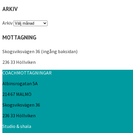
ARKIV
Arkiv
MOTTAGNING
Skogsviksvägen 36 (ingång baksidan)
236 33 Höllviken
COACHMOTTAGNINGAR
Albinsrogatan 5A
214 67 MALMÖ
Skogsviksvägen 36
236 33 Höllviken
Studio & shala