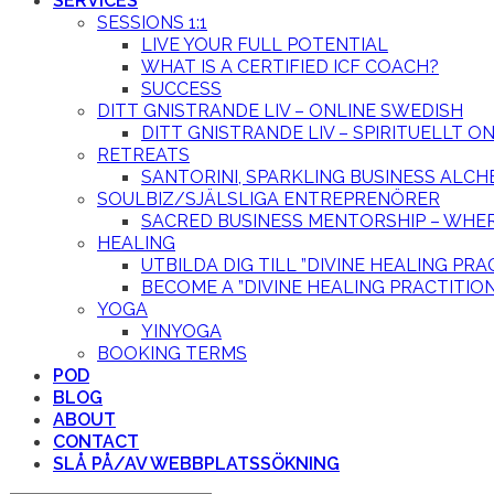
SERVICES
SESSIONS 1:1
LIVE YOUR FULL POTENTIAL
WHAT IS A CERTIFIED ICF COACH?
SUCCESS
DITT GNISTRANDE LIV – ONLINE SWEDISH
DITT GNISTRANDE LIV – SPIRITUELLT 
RETREATS
SANTORINI, SPARKLING BUSINESS ALCH
SOULBIZ/SJÄLSLIGA ENTREPRENÖRER
SACRED BUSINESS MENTORSHIP – WHER
HEALING
UTBILDA DIG TILL ”DIVINE HEALING PRA
BECOME A ”DIVINE HEALING PRACTITIO
YOGA
YINYOGA
BOOKING TERMS
POD
BLOG
ABOUT
CONTACT
SLÅ PÅ/AV WEBBPLATSSÖKNING