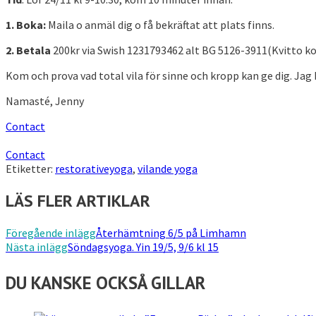
1. Boka:
Maila o anmäl dig o få bekräftat att plats finns.
2. Betala
200kr via Swish
1231793462
alt BG
5126-3911
(Kvitto ko
Kom och prova vad total vila för sinne och kropp kan ge dig. Jag b
Namasté,
Jenny
Contact
Contact
Etiketter:
restorativeyoga
,
vilande yoga
LÄS FLER ARTIKLAR
Föregående inlägg
Återhämtning 6/5 på Limhamn
Nästa inlägg
Söndagsyoga. Yin 19/5, 9/6 kl 15
DU KANSKE OCKSÅ GILLAR