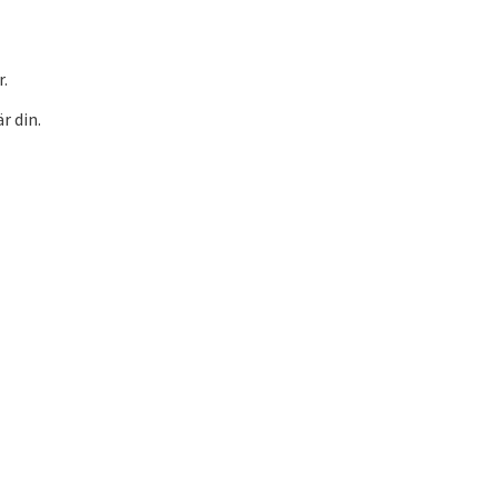
r.
r din.