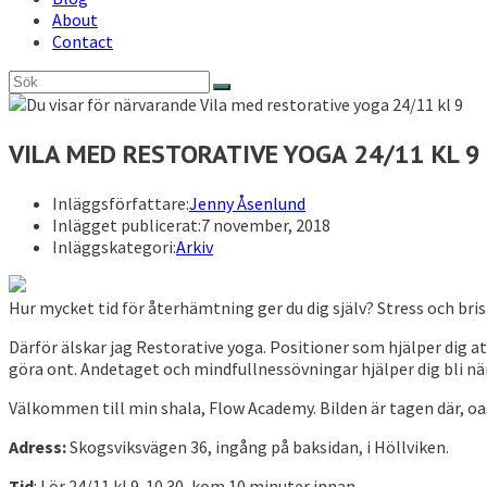
About
Contact
VILA MED RESTORATIVE YOGA 24/11 KL 9
Inläggsförfattare:
Jenny Åsenlund
Inlägget publicerat:
7 november, 2018
Inläggskategori:
Arkiv
Hur mycket tid för återhämtning ger du dig själv?
Stress och bris
Därför älskar jag Restorative yoga. Positioner som hjälper dig at
göra ont. Andetaget och mindfullnessövningar hjälper dig bli nä
Välkommen till min shala, Flow Academy. Bilden är tagen där, oas
Adress:
Skogsviksvägen 36, ingång på baksidan, i Höllviken.
Tid
: Lör 24/11 kl 9-10.30, kom 10 minuter innan.