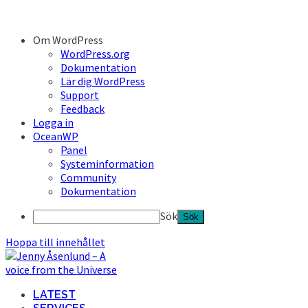
Om WordPress
WordPress.org
Dokumentation
Lär dig WordPress
Support
Feedback
Logga in
OceanWP
Panel
Systeminformation
Community
Dokumentation
Sök
Hoppa till innehållet
LATEST