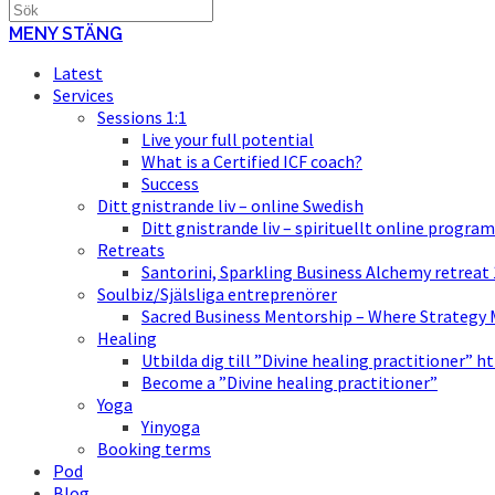
MENY
STÄNG
Latest
Services
Sessions 1:1
Live your full potential
What is a Certified ICF coach?
Success
Ditt gnistrande liv – online Swedish
Ditt gnistrande liv – spirituellt online program
Retreats
Santorini, Sparkling Business Alchemy retreat
Soulbiz/Själsliga entreprenörer
Sacred Business Mentorship – Where Strategy M
Healing
Utbilda dig till ”Divine healing practitioner” h
Become a ”Divine healing practitioner”
Yoga
Yinyoga
Booking terms
Pod
Blog