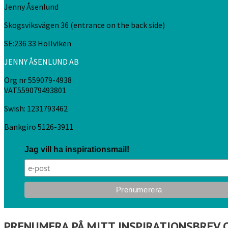
Jenny Åsenlund
Skogsviksvägen 36 (entrance on the back side)
SE:236 33 Höllviken
JENNY ÅSENLUND AB
Org nr 559079-4938
VAT559079493801
Swish: 1231793462
Bankgiro 5126-3911
Jag vill ha inspirationsmail!
PRENUMERA PÅ MITT INSPIRATIONSBREV 