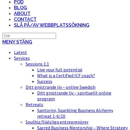
POD
BLOG
ABOUT
CONTACT
SLÅ PÅ/AV WEBBPLATSSÖKNING
MENY
STÄNG
Latest
Services
Sessions 1:1
Live your full potential
What is a Certified ICF coach?
Success
Ditt gnistrande liv – online Swedish
Ditt gnistrande liv – spirituellt online
program
Retreats
Santorini, Sparkling Business Alchemy
retreat 1-6/10
Soulbiz/Själsliga entreprenörer
Sacred Business Mentorship – Where Strategy