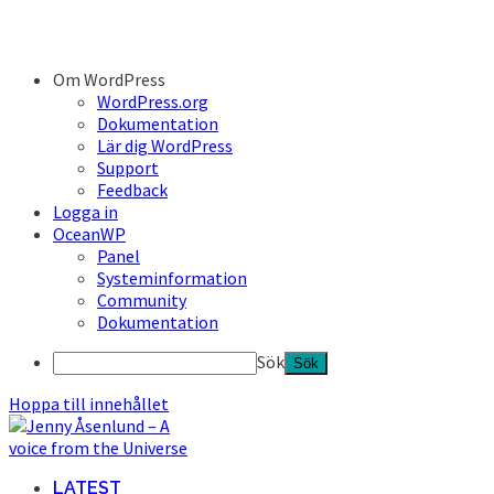
Om WordPress
WordPress.org
Dokumentation
Lär dig WordPress
Support
Feedback
Logga in
OceanWP
Panel
Systeminformation
Community
Dokumentation
Sök
Hoppa till innehållet
LATEST