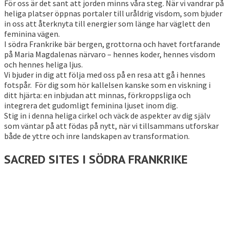
För oss är det sant att jorden minns våra steg. När vi vandrar på
heliga platser öppnas portaler till uråldrig visdom, som bjuder
in oss att återknyta till energier som länge har väglett den
feminina vägen.
I södra Frankrike bär bergen, grottorna och havet fortfarande
på Maria Magdalenas närvaro – hennes koder, hennes visdom
och hennes heliga ljus.
Vi bjuder in dig att följa med oss på en resa att gå i hennes
fotspår. För dig som hör kallelsen kanske som en viskning i
ditt hjärta: en inbjudan att minnas, förkroppsliga och
integrera det gudomligt feminina ljuset inom dig.
Stig in i denna heliga cirkel och väck de aspekter av dig själv
som väntar på att födas på nytt, när vi tillsammans utforskar
både de yttre och inre landskapen av transformation.
SACRED SITES I SÖDRA FRANKRIKE