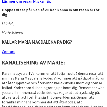
Läs mer om resan klicka här.
Hoppas vi ses på liven så du kan känna in om resan är för
dig.
I kärlek,
Marie & Jenny
KALLAR MARIA MAGDALENA PÅ DIG?
Contact
KANALISERING AV MARIE:
Kära medsystrar! Välkommen att följa med på denna resa i att
minnas Maria Magdalena koder. Vi kommer att gå djupt inåt för
att återuppväcka och återvinna kärlekskoder inom dig som är
kallad. Koder som du har lagrat djupt inom dig. Remember who
you are! I minnena så väcks det nya vägar att uttrycka sig på,
att vara på, att förhålla sig till omvärlden på. Genom att
förankra minnena kommer det att återfödas, att
återförkroppsligas, delar av dig som ännu inte i detta livet har