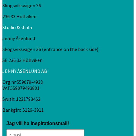
Skogsviksvägen 36
236 33 Höllviken
Studio & shala
Jenny Åsenlund
Skogsviksvägen 36 (entrance on the back side)
SE:236 33 Höllviken
JENNY ÅSENLUND AB
Org nr 559079-4938
VAT559079493801
Swish: 1231793462
Bankgiro 5126-3911
Jag vill ha inspirationsmail!