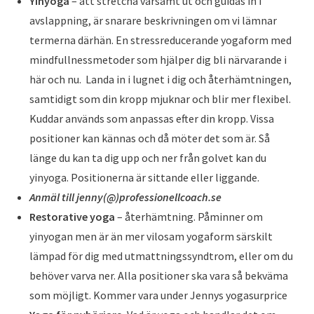
Yinyoga
– att stretcha varsamt ut och guidas in i
avslappning, är snarare beskrivningen om vi lämnar
termerna därhän. En stressreducerande yogaform med
mindfullnessmetoder som hjälper dig bli närvarande i
här och nu. Landa in i lugnet i dig och återhämtningen,
samtidigt som din kropp mjuknar och blir mer flexibel.
Kuddar används som anpassas efter din kropp. Vissa
positioner kan kännas och då möter det som är. Så
länge du kan ta dig upp och ner från golvet kan du
yinyoga. Positionerna är sittande eller liggande.
Anmäl till jenny(@)professionellcoach.se
Restorative yoga
– återhämtning. Påminner om
yinyogan men är än mer vilosam yogaform särskilt
lämpad för dig med utmattningssyndtrom, eller om du
behöver varva ner. Alla positioner ska vara så bekväma
som möjligt. Kommer vara under Jennys yogasurprice