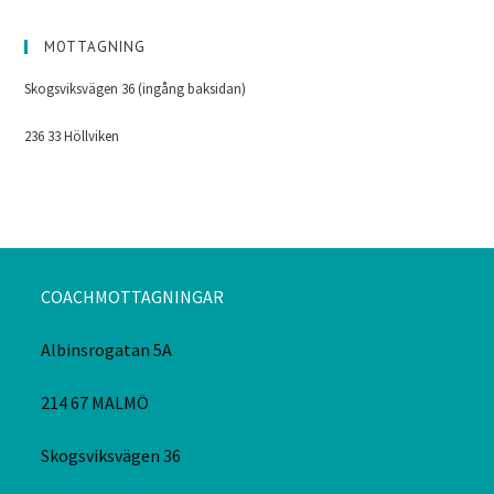
MOTTAGNING
Skogsviksvägen 36 (ingång baksidan)
236 33 Höllviken
COACHMOTTAGNINGAR
Albinsrogatan 5A
214 67 MALMÖ
Skogsviksvägen 36