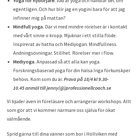
Yoga för nybörjare.
Vad är yoga och handlar det om
egentligen. Och hur blir jag en yogini bara för att jag
infinner mig på mattan?
Mindfull yoga.
Där vi med mindre rörelser är i kontakt
med vårt sinne o kropp. Mjuknar i ett stilla flöde.
Inspirerat av hatha och Mediyogan. Mindfullness.
Andningsövningar. Stillhet. Rörelser mer i flow.
Mediyoga.
Anpassad så att alla kan yoga.
Forskningsbaserad yoga för din hälsa Inga förkunskper
behövs. Kom som du är.
Prova på 18/4 kl 9.30-
10.45 anmäl till jenny(@)professionellcoach.se
Vi bjuder även in föreläsare och arrangerar workshops. Allt
som gör att vi kommer närmare oss själva för ökat
välmående.
Sprid gärna till dina vänner som bor i Höllviken med