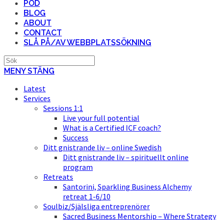
POD
BLOG
ABOUT
CONTACT
SLÅ PÅ/AV WEBBPLATSSÖKNING
MENY
STÄNG
Latest
Services
Sessions 1:1
Live your full potential
What is a Certified ICF coach?
Success
Ditt gnistrande liv – online Swedish
Ditt gnistrande liv – spirituellt online
program
Retreats
Santorini, Sparkling Business Alchemy
retreat 1-6/10
Soulbiz/Själsliga entreprenörer
Sacred Business Mentorship – Where Strategy