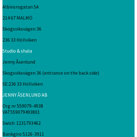
Albinsrogatan 5A
214 67 MALMÖ
Skogsviksvägen 36
236 33 Höllviken
Studio & shala
Jenny Åsenlund
Skogsviksvägen 36 (entrance on the back side)
SE:236 33 Höllviken
JENNY ÅSENLUND AB
Org nr 559079-4938
VAT559079493801
Swish: 1231793462
Bankgiro 5126-3911