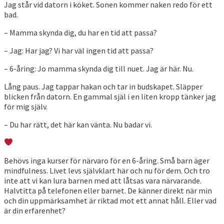
Jag står vid datorn i köket. Sonen kommer naken redo för ett
bad.
– Mamma skynda dig, du har en tid att passa?
– Jag: Har jag? Vi har väl ingen tid att passa?
– 6-åring: Jo mamma skynda dig till nuet. Jag är här. Nu.
Lång paus. Jag tappar hakan och tar in budskapet. Släpper
blicken från datorn. En gammal själ i en liten kropp tänker jag
för mig själv.
– Du har rätt, det här kan vänta. Nu badar vi.
Behövs inga kurser för närvaro för en 6-åring. Små barn äger
mindfulness. Livet levs självklart här och nu för dem. Och tro
inte att vi kan lura barnen med att låtsas vara närvarande.
Halvtitta på telefonen eller barnet. De känner direkt när min
och din uppmärksamhet är riktad mot ett annat håll. Eller vad
är din erfarenhet?