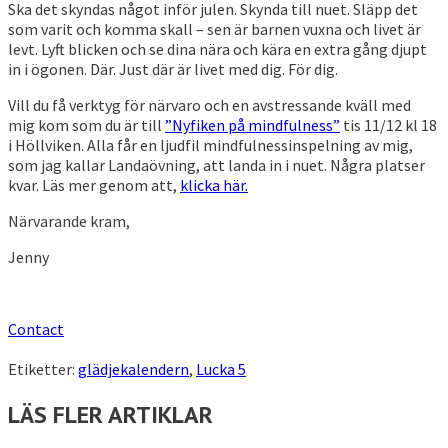
Ska det skyndas något inför julen. Skynda till nuet. Släpp det
som varit och komma skall – sen är barnen vuxna och livet är
levt. Lyft blicken och se dina nära och kära en extra gång djupt
in i ögonen. Där. Just där är livet med dig. För dig.
Vill du få verktyg för närvaro och en avstressande kväll med
mig kom som du är till
”Nyfiken på mindfulness”
tis 11/12 kl 18
i Höllviken. Alla får en ljudfil mindfulnessinspelning av mig,
som jag kallar Landaövning, att landa in i nuet. Några platser
kvar. Läs mer genom att,
klicka här.
Närvarande kram,
Jenny
Contact
Etiketter:
glädjekalendern
,
Lucka 5
LÄS FLER ARTIKLAR