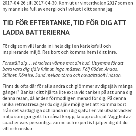
2017-04-26 till 2017-04-30. Kom ut ur vinterdvalan 2017 som en
ny människa full av energi och livslust i ditt sanna jag.
TID FÖR EFTERTANKE, TID FÖR DIG ATT
LADDA BATTERIERNA
För dig som vill landa in i hela dig i en kärleksfull och
inspirerande miljö. Res bort och komma hem i ditt inre.
Föreställ dig… vårsolens värme mot din hud. Utrymme för att
bara vara dig själv fullt ut. Inga måsten. Följ flödet. Andas.
Stillhet. Rörelse. Sand mellan tårna och havsaltsdoft i näsan.
Finns du ofta där för alla andra och glömmer av dig själv många
gånger? Bankar ditt hjärta lite extra vid tanken på att unna dig
denna resan, då är den förmodligen menad för dig. På denna
unika retreatresa ger du dig själv möjlighet att komma bort
från det vardagliga och landa in i dig själv. I en väl utvald vacker
miljö som gör gott för såväl kropp, knopp och själ. Väggled av
coacher vars personliga värme och expertis hjälper dig dit du
vill och önskar