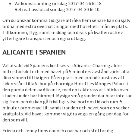
Välkomstsamling onsdag 2017-04-26 kl 18.
Retreat avslutad söndag 2017-04-30 kl 10.
Om du önskar komma tidigare alt/åka hem senare kan du själv
ordna med extra övernattningar med hotellet i mån av plats.
Tillkommer, flyg, samt middag och dryck på kvällen och ev
ytterligare transporter och egna utlägg.
ALICANTE I SPANIEN
Väl utvald vid Spaniens kust ses vi i Alicante. Charmig äldre
bilfri stadsdel och med havet på 5 minuters avstånd väcks alla
dina sinnen till liv igen. På en plats med jordad känsla av att
tiden står stilla.Vi bor på charmiga Hotel Les Monges Palace i
den gamla delen av Alicante, med en takterass att blicka över
staden under bar himmel. Mysiga små gränder där bilar inte tar
sig fram och du kan gå frivilligt vilse bortom tid och rum. 5
minuter promenad till sandstranden och havet som en vacker
kraftplats. Vid havet kommer vi göra yoga en gång per dag för
den som vill.
Frieda och Jenny finns där och coachar och stöttar dig