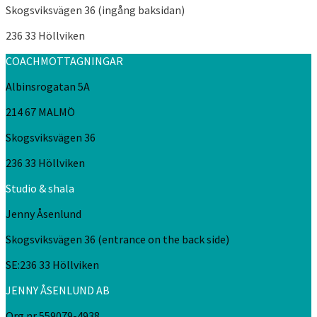
Skogsviksvägen 36 (ingång baksidan)
236 33 Höllviken
COACHMOTTAGNINGAR
Albinsrogatan 5A
214 67 MALMÖ
Skogsviksvägen 36
236 33 Höllviken
Studio & shala
Jenny Åsenlund
Skogsviksvägen 36 (entrance on the back side)
SE:236 33 Höllviken
JENNY ÅSENLUND AB
Org nr 559079-4938