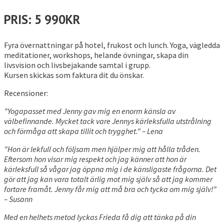
PRIS: 5 990KR
Fyra övernattningar på hotel, frukost och lunch. Yoga, vägledda
meditationer, workshops, helande övningar, skapa din
livsvision och livsbejakande samtal i grupp.
Kursen skickas som faktura dit du önskar.
Recensioner:
”Yogapasset med Jenny gav mig en enorm känsla av
välbefinnande. Mycket tack vare Jennys kärleksfulla utstrålning
och förmåga att skapa tillit och trygghet.” – Lena
”Hon är lekfull och följsam men hjälper mig att hålla tråden.
Eftersom hon visar mig respekt och jag känner att hon är
kärleksfull så vågar jag öppna mig i de känsligaste frågorna. Det
gör att jag kan vara totalt ärlig mot mig själv så att jag kommer
fortare framåt. Jenny får mig att må bra och tycka om mig själv!”
– Susann
Med en helhets metod lyckas Frieda få dig att tänka på din