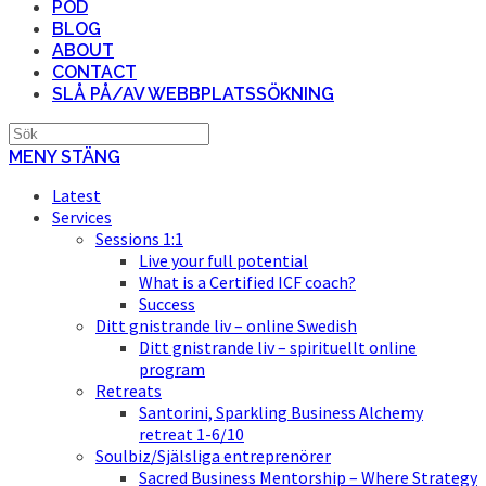
POD
BLOG
ABOUT
CONTACT
SLÅ PÅ/AV WEBBPLATSSÖKNING
MENY
STÄNG
Latest
Services
Sessions 1:1
Live your full potential
What is a Certified ICF coach?
Success
Ditt gnistrande liv – online Swedish
Ditt gnistrande liv – spirituellt online
program
Retreats
Santorini, Sparkling Business Alchemy
retreat 1-6/10
Soulbiz/Själsliga entreprenörer
Sacred Business Mentorship – Where Strategy