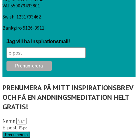
VAT559079493801
Swish: 1231793462
Bankgiro 5126-3911
Jag vill ha inspirationsmail!
PRENUMERA PÅ MITT INSPIRATIONSBREV
OCH FÅ EN ANDNINGSMEDITATION HELT
GRATIS!
Namn
E-post
Prenumerera