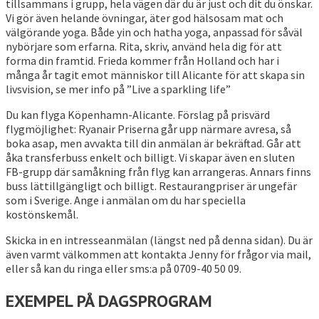
tillsammans i grupp, hela vägen där du är just och dit du önskar.
Vi gör även helande övningar, äter god hälsosam mat och
välgörande yoga. Både yin och hatha yoga, anpassad för såväl
nybörjare som erfarna. Rita, skriv, använd hela dig för att
forma din framtid. Frieda kommer från Holland och har i
många år tagit emot människor till Alicante för att skapa sin
livsvision, se mer info på ”Live a sparkling life”
Du kan flyga Köpenhamn-Alicante. Förslag på prisvärd
flygmöjlighet: Ryanair Priserna går upp närmare avresa, så
boka asap, men avvakta till din anmälan är bekräftad. Går att
åka transferbuss enkelt och billigt. Vi skapar även en sluten
FB-grupp där samåkning från flyg kan arrangeras. Annars finns
buss lättillgängligt och billigt. Restaurangpriser är ungefär
som i Sverige. Ange i anmälan om du har speciella
kostönskemål.
Skicka in en intresseanmälan (längst ned på denna sidan). Du är
även varmt välkommen att kontakta Jenny för frågor via mail,
eller så kan du ringa eller sms:a på 0709-40 50 09.
EXEMPEL PÅ DAGSPROGRAM