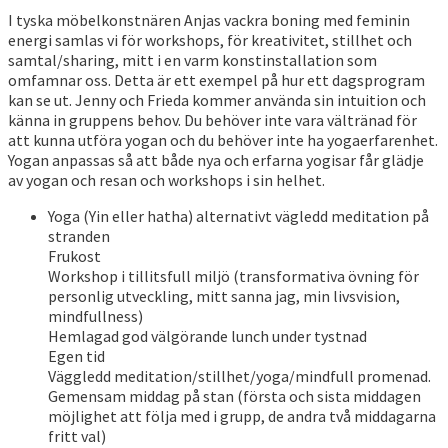
I tyska möbelkonstnären Anjas vackra boning med feminin
energi samlas vi för workshops, för kreativitet, stillhet och
samtal/sharing, mitt i en varm konstinstallation som
omfamnar oss. Detta är ett exempel på hur ett dagsprogram
kan se ut. Jenny och Frieda kommer använda sin intuition och
känna in gruppens behov. Du behöver inte vara vältränad för
att kunna utföra yogan och du behöver inte ha yogaerfarenhet.
Yogan anpassas så att både nya och erfarna yogisar får glädje
av yogan och resan och workshops i sin helhet.
Yoga (Yin eller hatha) alternativt vägledd meditation på
stranden
Frukost
Workshop i tillitsfull miljö (transformativa övning för
personlig utveckling, mitt sanna jag, min livsvision,
mindfullness)
Hemlagad god välgörande lunch under tystnad
Egen tid
Väggledd meditation/stillhet/yoga/mindfull promenad.
Gemensam middag på stan (första och sista middagen
möjlighet att följa med i grupp, de andra två middagarna
fritt val)