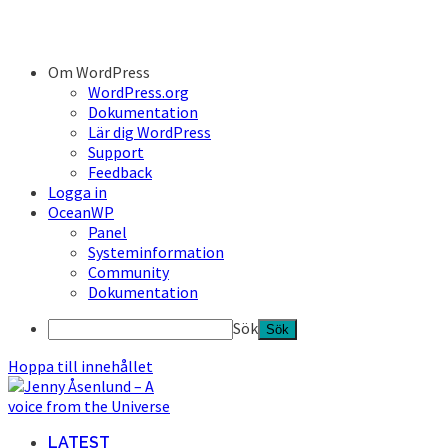
Om WordPress
WordPress.org
Dokumentation
Lär dig WordPress
Support
Feedback
Logga in
OceanWP
Panel
Systeminformation
Community
Dokumentation
Sök
Hoppa till innehållet
LATEST