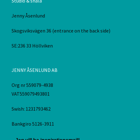
Studio & shala
Jenny Åsenlund
Skogsviksvägen 36 (entrance on the back side)
SE:236 33 Höllviken
JENNY ÅSENLUND AB
Org nr 559079-4938
VAT559079493801
Swish: 1231793462
Bankgiro 5126-3911