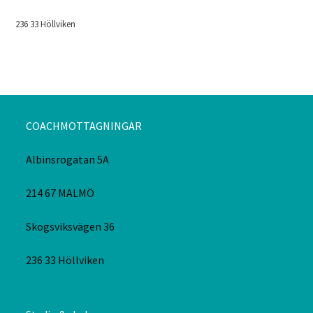
236 33 Höllviken
COACHMOTTAGNINGAR
Albinsrogatan 5A
214 67 MALMÖ
Skogsviksvägen 36
236 33 Höllviken