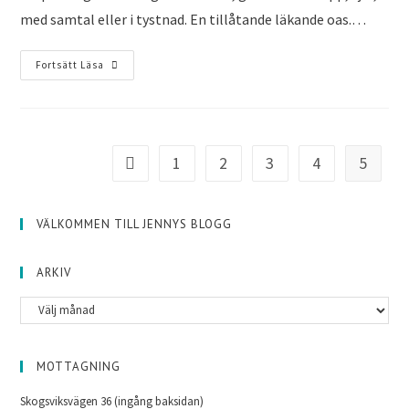
med samtal eller i tystnad. En tillåtande läkande oas.…
Fortsätt Läsa
1
2
3
4
5
VÄLKOMMEN TILL JENNYS BLOGG
ARKIV
MOTTAGNING
Skogsviksvägen 36 (ingång baksidan)