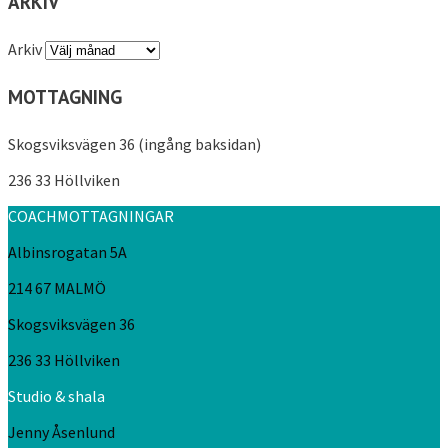
ARKIV
Arkiv
MOTTAGNING
Skogsviksvägen 36 (ingång baksidan)
236 33 Höllviken
COACHMOTTAGNINGAR
Albinsrogatan 5A
214 67 MALMÖ
Skogsviksvägen 36
236 33 Höllviken
Studio & shala
Jenny Åsenlund