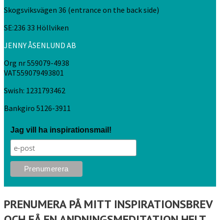
Skogsviksvägen 36 (entrance on the back side)
SE:236 33 Höllviken
JENNY ÅSENLUND AB
Org nr 559079-4938
VAT559079493801
Swish: 1231793462
Bankgiro 5126-3911
Jag vill ha inspirationsmail!
PRENUMERA PÅ MITT INSPIRATIONSBREV
OCH FÅ EN ANDNINGSMEDITATION HELT