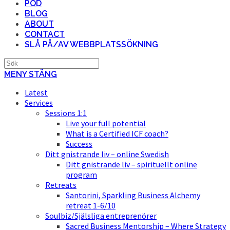
POD
BLOG
ABOUT
CONTACT
SLÅ PÅ/AV WEBBPLATSSÖKNING
MENY
STÄNG
Latest
Services
Sessions 1:1
Live your full potential
What is a Certified ICF coach?
Success
Ditt gnistrande liv – online Swedish
Ditt gnistrande liv – spirituellt online
program
Retreats
Santorini, Sparkling Business Alchemy
retreat 1-6/10
Soulbiz/Själsliga entreprenörer
Sacred Business Mentorship – Where Strategy