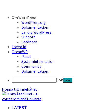
Om WordPress
WordPress.org
Dokumentation
Lär dig WordPress
Support
Feedback
Logga in
OceanWP
Panel
Systeminformation
Community
Dokumentation
Sök
Hoppa till innehållet
LATEST