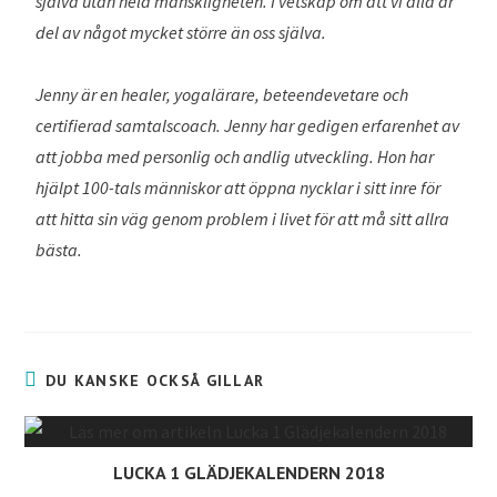
själva utan hela mänskligheten. I vetskap om att vi alla är
del av något mycket större än oss själva.
Jenny är en healer, yogalärare, beteendevetare och
certifierad samtalscoach. Jenny har gedigen erfarenhet av
att jobba med personlig och andlig utveckling. Hon har
hjälpt 100-tals människor att öppna nycklar i sitt inre för
att hitta sin väg genom problem i livet för att må sitt allra
bästa.
DU KANSKE OCKSÅ GILLAR
LUCKA 1 GLÄDJEKALENDERN 2018