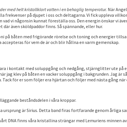
er med helt kristallklart vatten i en behaglig temperatur.
När Angel
a frekvenser på djupet i oss och deltagarna. Vi fick uppleva villk
d vi någonsin kunnat föreställa oss. Den energin önskar vi även 
t där även sköldpaddor finns. Så spännande, eller hur.
 på båten med frigörande rörelse och toning och energier tills
lla accepteras för vem de är och blir hållna en varm gemenskap.
vara i kontakt med soluppgång och nedgång, stjärnglitter ute på en
när jag klev på båten en vacker soluppgång i bakgrunden. Jag är
u. Tack för er som följer era hjärtan och följer med nästa gång när
ndläggande beståndsdelen i våra kroppar.
 ursprung är Sirius. Detta band firas fortfarande genom årliga 
vårt DNA finns våra kristallina strängar med Lemuriens minnen av