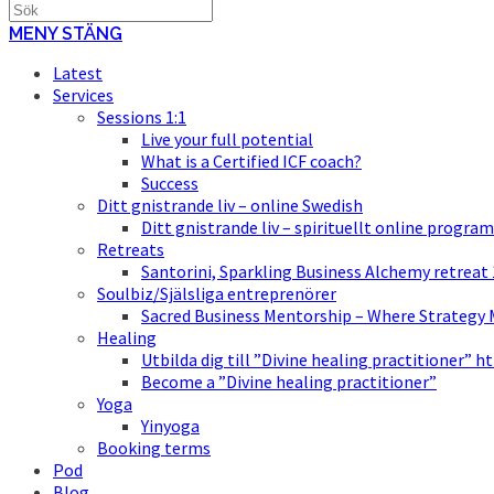
MENY
STÄNG
Latest
Services
Sessions 1:1
Live your full potential
What is a Certified ICF coach?
Success
Ditt gnistrande liv – online Swedish
Ditt gnistrande liv – spirituellt online program
Retreats
Santorini, Sparkling Business Alchemy retreat
Soulbiz/Själsliga entreprenörer
Sacred Business Mentorship – Where Strategy M
Healing
Utbilda dig till ”Divine healing practitioner” h
Become a ”Divine healing practitioner”
Yoga
Yinyoga
Booking terms
Pod
Blog