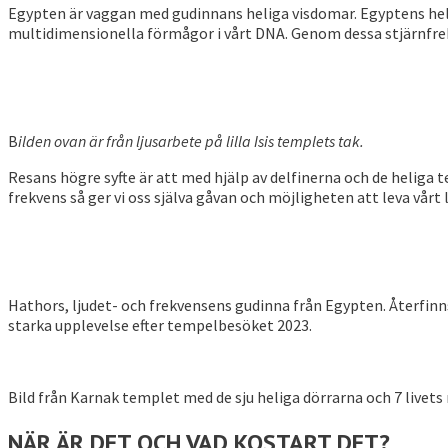
Egypten är vaggan med gudinnans heliga visdomar. Egyptens heli
multidimensionella förmågor i vårt DNA. Genom dessa stjärnfrekve
B
ilden ovan är från ljusarbete på lilla Isis templets tak.
Resans högre syfte är att med hjälp av delfinerna och de heliga
frekvens så ger vi oss själva gåvan och möjligheten att leva vårt 
Hathors, ljudet- och frekvensens gudinna från Egypten. Återfinn
starka upplevelse efter tempelbesöket 2023.
Bild från Karnak templet med de sju heliga dörrarna och 7 livets n
NÄR ÄR DET OCH VAD KOSTART DET?