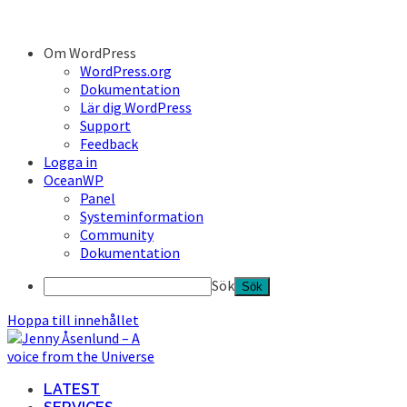
Om WordPress
WordPress.org
Dokumentation
Lär dig WordPress
Support
Feedback
Logga in
OceanWP
Panel
Systeminformation
Community
Dokumentation
Sök
Hoppa till innehållet
LATEST