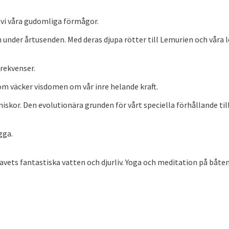
 vi våra gudomliga förmågor.
 under årtusenden. Med deras djupa rötter till Lemurien och våra l
frekvenser.
m väcker visdomen om vår inre helande kraft.
or. Den evolutionära grunden för vårt speciella förhållande till d
gga.
avets fantastiska vatten och djurliv. Yoga och meditation på båt