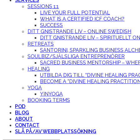
SERVICES
SESSIONS 1:1
LIVE YOUR FULL POTENTIAL
WHAT IS A CERTIFIED ICF COACH?
SUCCESS
DITT GNISTRANDE LIV – ONLINE SWEDISH
DITT GNISTRANDE LIV – SPIRITUELLT 
RETREATS
SANTORINI, SPARKLING BUSINESS ALCH
SOULBIZ/SJÄLSLIGA ENTREPRENÖRER
SACRED BUSINESS MENTORSHIP – WHER
HEALING
UTBILDA DIG TILL ”DIVINE HEALING PRA
BECOME A ”DIVINE HEALING PRACTITIO
YOGA
YINYOGA
BOOKING TERMS
POD
BLOG
ABOUT
CONTACT
SLÅ PÅ/AV WEBBPLATSSÖKNING