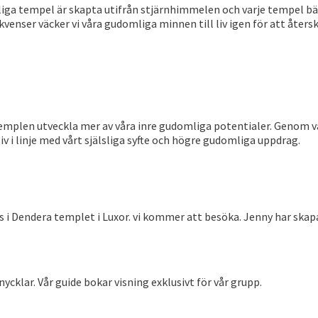
ga tempel är skapta utifrån stjärnhimmelen och varje tempel bär 
nser väcker vi våra gudomliga minnen till liv igen för att återska
 templen utveckla mer av våra inre gudomliga potentialer. Genom v
liv i linje med vårt själsliga syfte och högre gudomliga uppdrag.
s i Dendera templet i Luxor. vi kommer att besöka. Jenny har skap
ycklar. Vår guide bokar visning exklusivt för vår grupp.