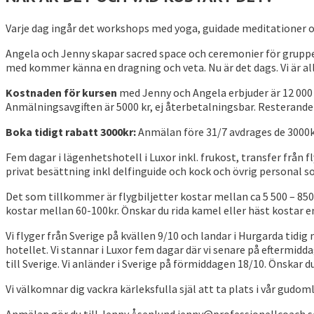
Varje dag ingår det workshops med yoga, guidade meditationer o
Angela och Jenny skapar sacred space och ceremonier för gruppen
med kommer känna en dragning och veta. Nu är det dags. Vi är all
Kostnaden för kursen
med Jenny och Angela erbjuder är 12 000 
Anmälningsavgiften är 5000 kr, ej återbetalningsbar. Resterande 
Boka tidigt rabatt 3000kr:
Anmälan före 31/7 avdrages de 3000kr
Fem dagar i lägenhetshotell i Luxor inkl. frukost, transfer från f
privat besättning inkl delfinguide och kock och övrig personal s
Det som tillkommer är flygbiljetter kostar mellan ca 5 500 – 850
kostar mellan 60-100kr. Önskar du rida kamel eller häst kostar 
Vi flyger från Sverige på kvällen 9/10 och landar i Hurgarda tidi
hotellet. Vi stannar i Luxor fem dagar där vi senare på eftermidd
till Sverige. Vi anländer i Sverige på förmiddagen 18/10. Önskar 
Vi välkomnar dig vackra kärleksfulla själ att ta plats i vår gudo