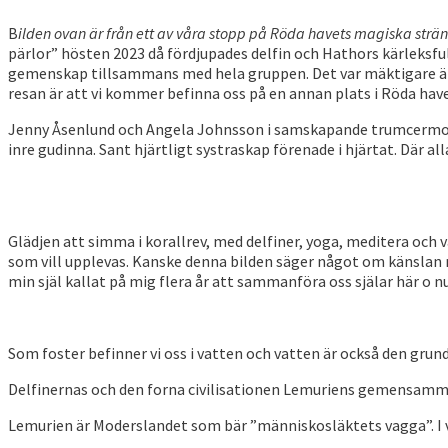
B
ilden ovan är från ett av våra stopp på Röda havets magiska stränd
pärlor” hösten 2023 då fördjupades delfin och Hathors kärleksfull
gemenskap tillsammans med hela gruppen. Det var mäktigare än va
resan är att vi kommer befinna oss på en annan plats i Röda have
Jenny Åsenlund och Angela Johnsson i samskapande trumcermoni
inre gudinna. Sant hjärtligt systraskap förenade i hjärtat. Där a
Glädjen att simma i korallrev, med delfiner, yoga, meditera och 
som vill upplevas. Kanske denna bilden säger något om känslan 
min själ kallat på mig flera år att sammanföra oss själar här o n
Som foster befinner vi oss i vatten och vatten är också den gru
Delfinernas och den forna civilisationen Lemuriens gemensamma
Lemurien är Moderslandet som bär ”människosläktets vagga”. I 