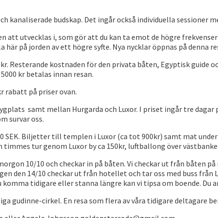
ch kanaliserade budskap. Det ingår också individuella sessioner m
 att utvecklas i, som gör att du kan ta emot de högre frekvenser
a här på jorden av ett högre syfte. Nya nycklar öppnas på denna r
kr. Resterande kostnaden för den privata båten, Egyptisk guide oc
5000 kr betalas innan resan.
 rabatt på priser ovan.
lygplats samt mellan Hurgarda och Luxor. I priset ingår tre dagar på
om survar oss.
0 SEK. Biljetter till templen i Luxor (ca tot 900kr) samt mat unde
en timmes tur genom Luxor by ca 150kr, luftballong över västbank
g morgon 10/10 och checkar in på båten. Vi checkar ut från båten på
agen den 14/10 checkar ut från hotellet och tar oss med buss från L
du komma tidigare eller stanna längre kan vi tipsa om boende. Du an
mliga gudinne-cirkel. En resa som flera av våra tidigare deltagare 