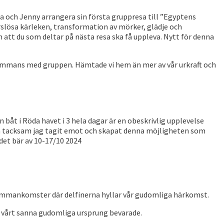
a och Jenny arrangera sin första gruppresa till ”Egyptens
orslösa kärleken, transformation av mörker, glädje och
att du som deltar på nästa resa ska få uppleva. Nytt för denna
ammans med gruppen. Hämtade vi hem än mer av vår urkraft och
 båt i Röda havet i 3 hela dagar är en obeskrivlig upplevelse
 så tacksam jag tagit emot och skapat denna möjligheten som
 det bär av 10-17/10 2024
sammankomster där delfinerna hyllar vår gudomliga härkomst.
 vårt sanna gudomliga ursprung bevarade.