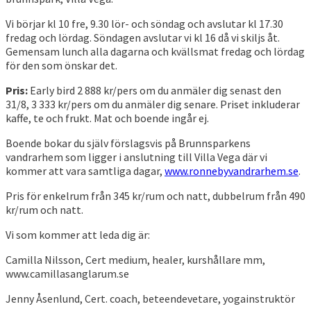
Vi börjar kl 10 fre, 9.30 lör- och söndag och avslutar kl 17.30
fredag och lördag. Söndagen avslutar vi kl 16 då vi skiljs åt.
Gemensam lunch alla dagarna och kvällsmat fredag och lördag
för den som önskar det.
Pris:
Early bird 2 888 kr/pers om du anmäler dig senast den
31/8, 3 333 kr/pers om du anmäler dig senare. Priset inkluderar
kaffe, te och frukt. Mat och boende ingår ej.
Boende bokar du själv förslagsvis på Brunnsparkens
vandrarhem som ligger i anslutning till Villa Vega där vi
kommer att vara samtliga dagar,
www.ronnebyvandrarhem.se
.
Pris för enkelrum från 345 kr/rum och natt, dubbelrum från 490
kr/rum och natt.
Vi som kommer att leda dig är:
Camilla Nilsson, Cert medium, healer, kurshållare mm,
www.camillasanglarum.se
Jenny Åsenlund, Cert. coach, beteendevetare, yogainstruktör