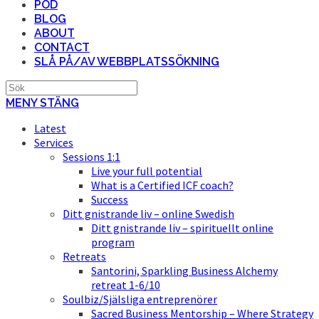
POD
BLOG
ABOUT
CONTACT
SLÅ PÅ/AV WEBBPLATSSÖKNING
MENY
STÄNG
Latest
Services
Sessions 1:1
Live your full potential
What is a Certified ICF coach?
Success
Ditt gnistrande liv – online Swedish
Ditt gnistrande liv – spirituellt online
program
Retreats
Santorini, Sparkling Business Alchemy
retreat 1-6/10
Soulbiz/Själsliga entreprenörer
Sacred Business Mentorship – Where Strategy