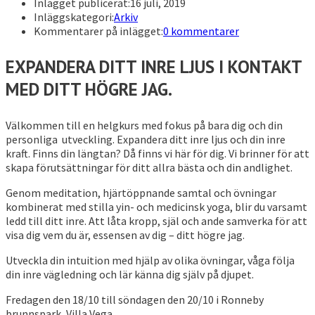
Inlägget publicerat:
16 juli, 2019
Inläggskategori:
Arkiv
Kommentarer på inlägget:
0 kommentarer
EXPANDERA DITT INRE LJUS I KONTAKT
MED DITT HÖGRE JAG.
Välkommen till en helgkurs med fokus på bara dig och din
personliga utveckling. Expandera ditt inre ljus och din inre
kraft. Finns din längtan? Då finns vi här för dig. Vi brinner för att
skapa förutsättningar för ditt allra bästa och din andlighet.
Genom meditation, hjärtöppnande samtal och övningar
kombinerat med stilla yin- och medicinsk yoga, blir du varsamt
ledd till ditt inre. Att låta kropp, själ och ande samverka för att
visa dig vem du är, essensen av dig – ditt högre jag.
Utveckla din intuition med hjälp av olika övningar, våga följa
din inre vägledning och lär känna dig själv på djupet.
Fredagen den 18/10 till söndagen den 20/10 i Ronneby
brunnspark, Villa Vega.