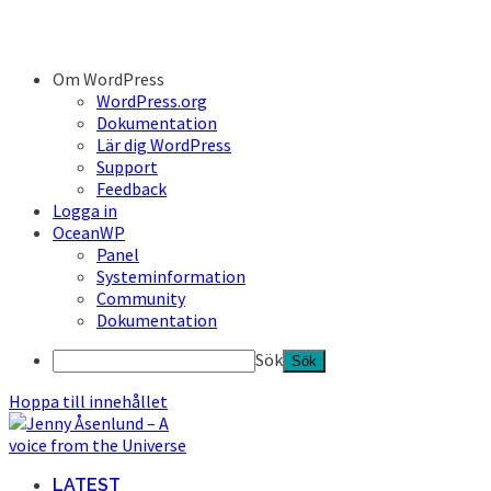
Om WordPress
WordPress.org
Dokumentation
Lär dig WordPress
Support
Feedback
Logga in
OceanWP
Panel
Systeminformation
Community
Dokumentation
Sök
Hoppa till innehållet
LATEST