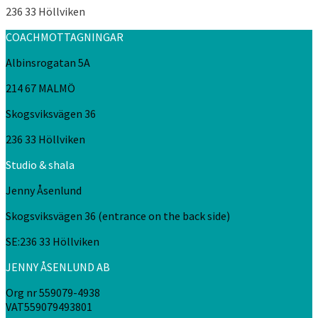
236 33 Höllviken
COACHMOTTAGNINGAR
Albinsrogatan 5A
214 67 MALMÖ
Skogsviksvägen 36
236 33 Höllviken
Studio & shala
Jenny Åsenlund
Skogsviksvägen 36 (entrance on the back side)
SE:236 33 Höllviken
JENNY ÅSENLUND AB
Org nr 559079-4938
VAT559079493801