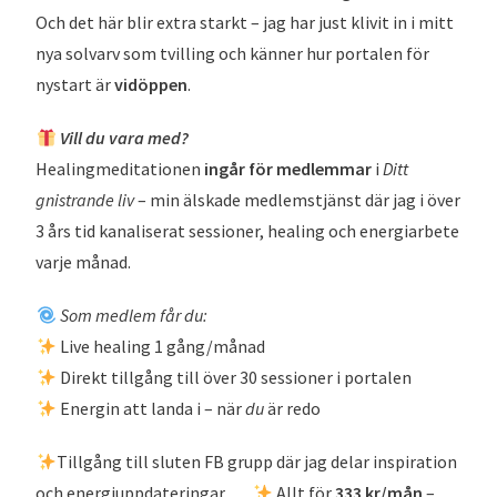
nystart är
vidöppen
.
Vill du vara med?
Healingmeditationen
ingår för medlemmar
i
Ditt
gnistrande liv
– min älskade medlemstjänst där jag i över
3 års tid kanaliserat sessioner, healing och energiarbete
varje månad.
Som medlem får du:
Live healing 1 gång/månad
Direkt tillgång till över 30 sessioner i portalen
Energin att landa i – när
du
är redo
Tillgång till sluten FB grupp där jag delar inspiration
och energiuppdateringar
Allt för
333 kr/mån
–
utan bindningstid