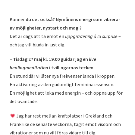
Känner
du det också? Nymånens energi som vibrerar
av möjligheter, nystart och magi?
Det är dags att ta emot en
uppgradering à la surprise
–
och jag vill bjuda in just dig.
– Tisdag 27 maj kl. 19.00 guidar jag en
live
healingmeditation
i tvillingarnas tecken.
En stund där vi låter nya frekvenser landa i kroppen.
En aktivering av den gudomligt feminina essensen.
En möjlighet att leka med energin – och öppna upp för
det oväntade.
Jag har rest mellan kraftplatser i Grekland och
Frankrike de senaste veckorna, tagit emot visdom och
vibrationer som nu vill föras vidare till dig.
Och det här blir extra starkt – jag har just klivit in i mitt
nya solvarv som tvilling och känner hur portalen för