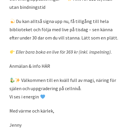
Du kan alltså signa upp nu, få tillgång till hela
biblioteket och följa med live på tisdag – sen känna
efter under 30 dar om du vill stanna. Lätt som en plätt.
Eller bara boka en live för 369 kr (inkl. inspelning).
Anmälan & info
HÄR
Välkommen till en kväll full av magi, näring för
själen och uppgradering på cellnivå.
Vi ses i energin
Med värme och kärlek,
Jenny
PS Om du missar liven kan du lika väl ta del av