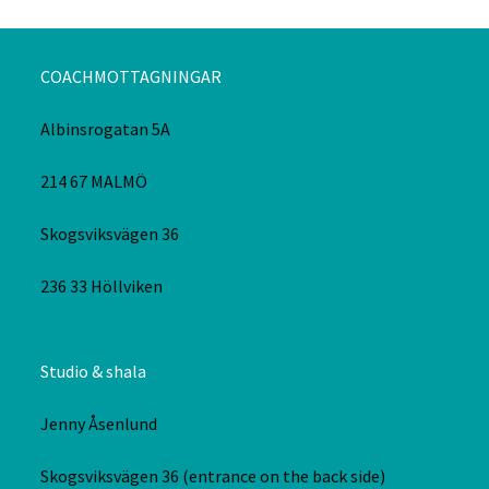
COACHMOTTAGNINGAR
Albinsrogatan 5A
214 67 MALMÖ
Skogsviksvägen 36
236 33 Höllviken
Studio & shala
Jenny Åsenlund
Skogsviksvägen 36 (entrance on the back side)
SE:236 33 Höllviken