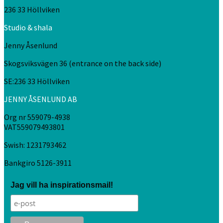
236 33 Höllviken
Studio & shala
Jenny Åsenlund
Skogsviksvägen 36 (entrance on the back side)
SE:236 33 Höllviken
JENNY ÅSENLUND AB
Org nr 559079-4938
VAT559079493801
Swish: 1231793462
Bankgiro 5126-3911
Jag vill ha inspirationsmail!