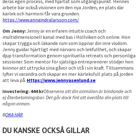
deras egen process, med hjärtat som utgångspunkt. Hennes
arbete bär också visionen om den nya Jorden, en plats där
kärlek och harmoni får vara grunden.
https://www.annaindralarsson.com/
Om Jenny:
Jenny är en erfaren intuitiv coach och
multidimensionell kanal med bas i Höllviken och online. Hon
skapar trygga och läkande rum som öppnar din inre visdom.
Jenny guidar hjärtligt med närvaro och lekfullhet, och skapar
djup transformation genom spirituella retreats och personliga
sessioner. Som mentor för själsliga entreprenörer stödjer hon
kvinnor att uttrycka sina gåvor och stå i sin kraft. Tillsammans
lyfter vi varandra och skapar en mer kärleksfull plats på jorden
att leva på.
Https://www.jennyasenlund.se
Investering: 444 kr
Observera att din anmälan är bindande och
ej återbetalningsbar. Det går dock fint att överlåta din plats till
någon annan.
B
OKA HÄR
DU KANSKE OCKSÅ GILLAR