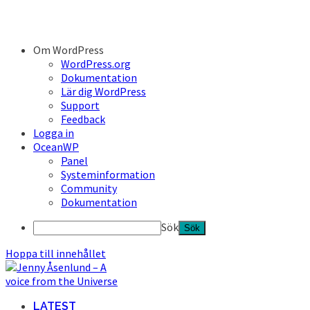
Om WordPress
WordPress.org
Dokumentation
Lär dig WordPress
Support
Feedback
Logga in
OceanWP
Panel
Systeminformation
Community
Dokumentation
Sök
Hoppa till innehållet
LATEST