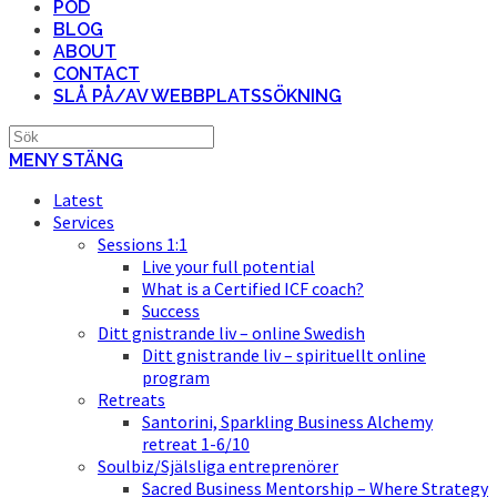
POD
BLOG
ABOUT
CONTACT
SLÅ PÅ/AV WEBBPLATSSÖKNING
MENY
STÄNG
Latest
Services
Sessions 1:1
Live your full potential
What is a Certified ICF coach?
Success
Ditt gnistrande liv – online Swedish
Ditt gnistrande liv – spirituellt online
program
Retreats
Santorini, Sparkling Business Alchemy
retreat 1-6/10
Soulbiz/Själsliga entreprenörer
Sacred Business Mentorship – Where Strategy