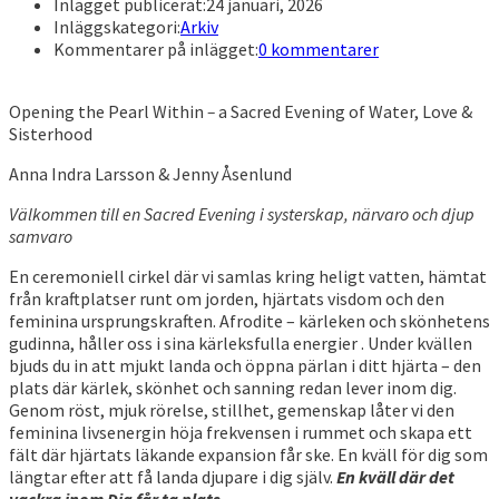
Inlägget publicerat:
24 januari, 2026
Inläggskategori:
Arkiv
Kommentarer på inlägget:
0 kommentarer
Opening the Pearl Within
–
a Sacred Evening of Water, Love &
Sisterhood
Anna Indra Larsson & Jenny Åsenlund
Välkommen till en Sacred Evening i systerskap, närvaro och djup
samvaro
En ceremoniell cirkel där vi samlas kring heligt vatten, hämtat
från kraftplatser runt om jorden, hjärtats visdom och den
feminina ursprungskraften. Afrodite – kärleken och skönhetens
gudinna, håller oss i sina kärleksfulla energier . Under kvällen
bjuds du in att mjukt landa och öppna pärlan i ditt hjärta – den
plats där kärlek, skönhet och sanning redan lever inom dig.
Genom röst, mjuk rörelse, stillhet, gemenskap låter vi den
feminina livsenergin höja frekvensen i rummet och skapa ett
fält där hjärtats läkande expansion får ske. En kväll för dig som
längtar efter att få landa djupare i dig själv.
En kväll där det
vackra inom Dig får ta plats.