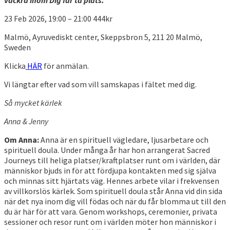
23 Feb 2026, 19:00 – 21:00
444kr
Malmö, Ayruvediskt center, Skeppsbron 5, 211 20 Malmö,
Sweden
Klicka
HÄR
för anmälan.
Vi längtar efter vad som vill samskapas i fältet med dig.
Så mycket kärlek
Anna & Jenny
Om Anna:
Anna är en spirituell vägledare, ljusarbetare och
spirituell doula. Under många år har hon arrangerat Sacred
Journeys till heliga platser/kraftplatser runt om i världen, där
människor bjuds in för att fördjupa kontakten med sig själva
och minnas sitt hjärtats väg. Hennes arbete vilar i frekvensen
av villkorslös kärlek. Som spirituell doula står Anna vid din sida
när det nya inom dig vill födas och när du får blomma ut till den
du är här för att vara. Genom workshops, ceremonier, privata
sessioner och resor runt om i världen möter hon människor i