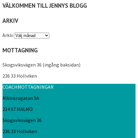
VÄLKOMMEN TILL JENNYS BLOGG
ARKIV
Arkiv
MOTTAGNING
Skogsviksvägen 36 (ingång baksidan)
236 33 Höllviken
COACHMOTTAGNINGAR
Albinsrogatan 5A
214 67 MALMÖ
Skogsviksvägen 36
236 33 Höllviken