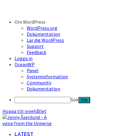
Om WordPress
WordPress.org
Dokumentation
Lär dig WordPress
Support
Feedback
Logga in
OceanWP
Panel
Systeminformation
Community
Dokumentation
Sök
Hoppa till innehållet
LATEST