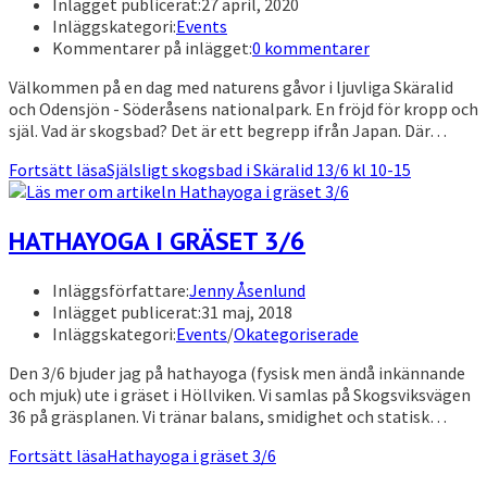
Inlägget publicerat:
27 april, 2020
Inläggskategori:
Events
Kommentarer på inlägget:
0 kommentarer
Välkommen på en dag med naturens gåvor i ljuvliga Skäralid
och Odensjön - Söderåsens nationalpark. En fröjd för kropp och
själ. Vad är skogsbad? Det är ett begrepp ifrån Japan. Där…
Fortsätt läsa
Själsligt skogsbad i Skäralid 13/6 kl 10-15
HATHAYOGA I GRÄSET 3/6
Inläggsförfattare:
Jenny Åsenlund
Inlägget publicerat:
31 maj, 2018
Inläggskategori:
Events
/
Okategoriserade
Den 3/6 bjuder jag på hathayoga (fysisk men ändå inkännande
och mjuk) ute i gräset i Höllviken. Vi samlas på Skogsviksvägen
36 på gräsplanen. Vi tränar balans, smidighet och statisk…
Fortsätt läsa
Hathayoga i gräset 3/6