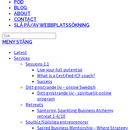
POD
BLOG
ABOUT
CONTACT
SLÅ PÅ/AV WEBBPLATSSÖKNING
MENY
STÄNG
Latest
Services
Sessions 1:1
Live your full potential
What is a Certified ICF coach?
Success
Ditt gnistrande liv – online Swedish
Ditt gnistrande liv – spirituellt online
program
Retreats
Santorini, Sparkling Business Alchemy
retreat 1-6/10
Soulbiz/Själsliga entreprenörer
Sacred Business Mentorship – Where Strategy