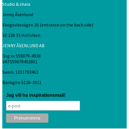
Studio & shala
Jenny Åsenlund
Skogsviksvägen 36 (entrance on the back side)
SE:236 33 Höllviken
JENNY ÅSENLUND AB
Org nr 559079-4938
VAT559079493801
Swish: 1231793462
Bankgiro 5126-3911
Jag vill ha inspirationsmail!