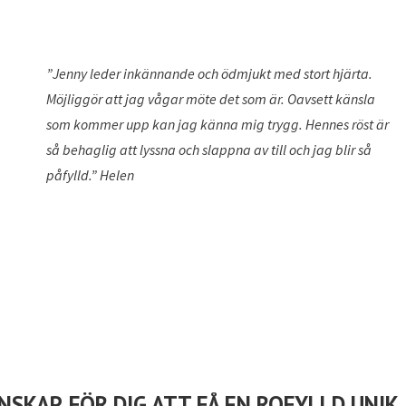
”Jenny leder inkännande och ödmjukt med stort hjärta.
Möjliggör att jag vågar möte det som är. Oavsett känsla
som kommer upp kan jag känna mig trygg. Hennes röst är
så behaglig att lyssna och slappna av till och jag blir så
påfylld.” Helen
KAP, FÖR DIG ATT FÅ EN ROFYLLD UNIK