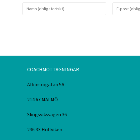
COACHMOTTAGNINGAR
Albinsrogatan 5A
214 67 MALMÖ
Skogsviksvägen 36
236 33 Höllviken