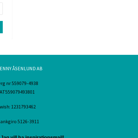
ENNY ÅSENLUND AB
rg nr 559079-4938
AT559079493801
wish: 1231793462
ankgiro 5126-3911
Jag vill ha inspirationsmail!