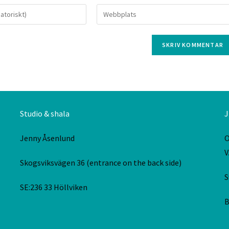
Studio & shala
J
Jenny Åsenlund
O
V
Skogsviksvägen 36 (entrance on the back side)
S
SE:236 33 Höllviken
B