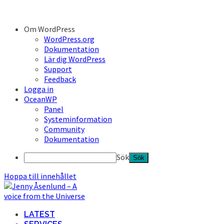
Om WordPress
WordPress.org
Dokumentation
Lär dig WordPress
Support
Feedback
Logga in
OceanWP
Panel
Systeminformation
Community
Dokumentation
Sök
Hoppa till innehållet
LATEST