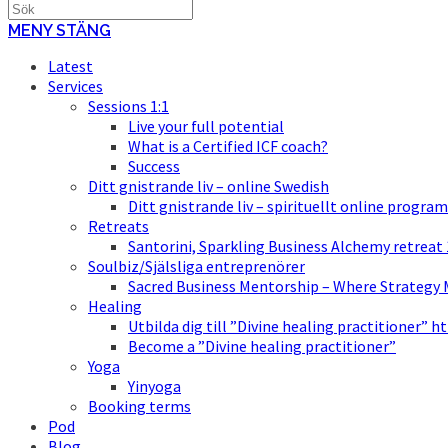
MENY
STÄNG
Latest
Services
Sessions 1:1
Live your full potential
What is a Certified ICF coach?
Success
Ditt gnistrande liv – online Swedish
Ditt gnistrande liv – spirituellt online program
Retreats
Santorini, Sparkling Business Alchemy retreat
Soulbiz/Själsliga entreprenörer
Sacred Business Mentorship – Where Strategy M
Healing
Utbilda dig till ”Divine healing practitioner” h
Become a ”Divine healing practitioner”
Yoga
Yinyoga
Booking terms
Pod
Blog