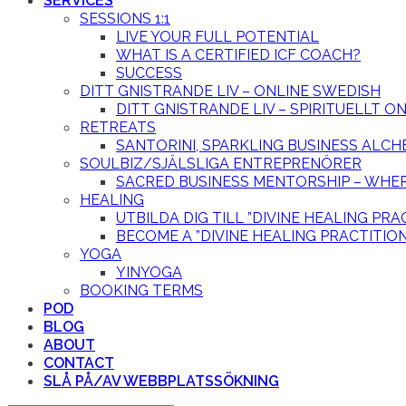
SERVICES
SESSIONS 1:1
LIVE YOUR FULL POTENTIAL
WHAT IS A CERTIFIED ICF COACH?
SUCCESS
DITT GNISTRANDE LIV – ONLINE SWEDISH
DITT GNISTRANDE LIV – SPIRITUELLT 
RETREATS
SANTORINI, SPARKLING BUSINESS ALCH
SOULBIZ/SJÄLSLIGA ENTREPRENÖRER
SACRED BUSINESS MENTORSHIP – WHER
HEALING
UTBILDA DIG TILL ”DIVINE HEALING PRA
BECOME A ”DIVINE HEALING PRACTITIO
YOGA
YINYOGA
BOOKING TERMS
POD
BLOG
ABOUT
CONTACT
SLÅ PÅ/AV WEBBPLATSSÖKNING