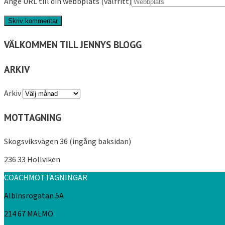
Ange URL till din webbplats (valfritt)
VÄLKOMMEN TILL JENNYS BLOGG
ARKIV
Arkiv
MOTTAGNING
Skogsviksvägen 36 (ingång baksidan)
236 33 Höllviken
COACHMOTTAGNINGAR
Albinsrogatan 5A
214 67 MALMÖ