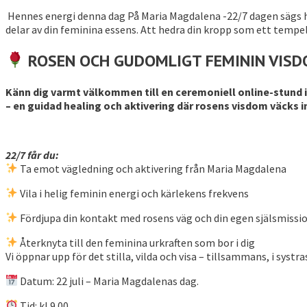
Hennes energi denna dag På Maria Magdalena -22/7 dagen sägs hen
delar av din feminina essens. Att hedra din kropp som ett tempel
ROSEN OCH GUDOMLIGT FEMININ VISDO
Känn dig varmt välkommen till en ceremoniell online-stund 
– en guidad healing och aktivering där rosens visdom väcks 
22/7 får du:
Ta emot vägledning och aktivering från Maria Magdalena
Vila i helig feminin energi och kärlekens frekvens
Fördjupa din kontakt med rosens väg och din egen själsmissi
Återknyta till den feminina urkraften som bor i dig
Vi öppnar upp för det stilla, vilda och visa – tillsammans, i systr
Datum: 22 juli – Maria Magdalenas dag.
Tid: kl 9.00