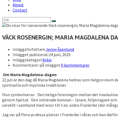
About
Contact
VÄCK ROSENERGIN; MARIA MAGDALENA DA
Inläggsförfattare:
Jenny Åsenlund
Inlägget publicerat:
24 juni, 2025
Inläggskategori:
Arkiv
Kommentarer på inlägget:
0 kommentarer
Om Maria Magdalena-dagen
22 juli är den dag då Maria Magdalena hedras som helgon inom d
spirituella och mystiska traditioner.
Hon symboliserar: Den heliga föreningen mellan det maskulina o
genom hjärtat Den initierade kvinnan – lärare, följeslagare och
särskilt i samband med resor till t.ex. södra Frankrike (där mång
Jag var på flera av dessa platser i Frankrike i våras och kan därför