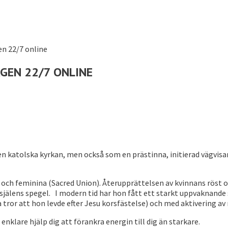
GEN 22/7 ONLINE
en katolska kyrkan, men också som en prästinna, initierad vägvi
ch feminina (Sacred Union). Återupprättelsen av kvinnans röst o
 själens spegel. I modern tid har hon fått ett starkt uppvaknande
a tror att hon levde efter Jesu korsfästelse) och med aktivering a
 enklare hjälp dig att förankra energin till dig än starkare.