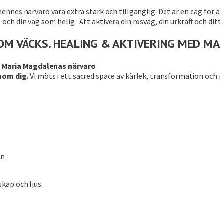
nes närvaro vara extra stark och tillgänglig. Det är en dag för a
 och din väg som helig Att aktivera din rosväg, din urkraft och di
M VÄCKS. HEALING & AKTIVERING MED MA
i Maria Magdalenas närvaro
inom dig.
Vi möts i ett sacred space av kärlek, transformation oc
on
askap och ljus.