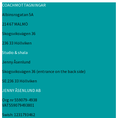
COACHMOTTAGNINGAR
Albinsrogatan 5A
214 67 MALMÖ
Skogsviksvägen 36
236 33 Höllviken
Studio & shala
Jenny Åsenlund
Skogsviksvägen 36 (entrance on the back side)
SE:236 33 Höllviken
JENNY ÅSENLUND AB
Org nr 559079-4938
VAT559079493801
Swish: 1231793462