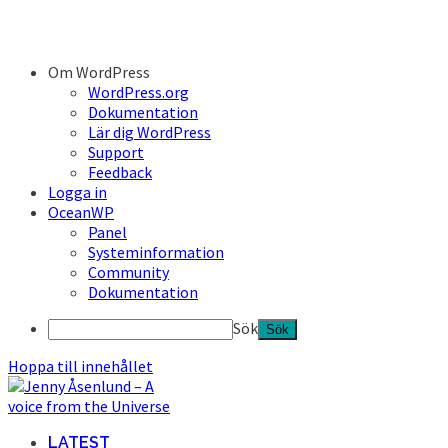
Om WordPress
WordPress.org
Dokumentation
Lär dig WordPress
Support
Feedback
Logga in
OceanWP
Panel
Systeminformation
Community
Dokumentation
Sök
Hoppa till innehållet
LATEST