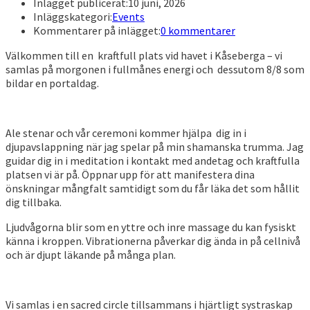
Inlägget publicerat:
10 juni, 2026
Inläggskategori:
Events
Kommentarer på inlägget:
0 kommentarer
Välkommen till en kraftfull plats vid havet i Kåseberga – vi
samlas på morgonen i fullmånes energi och dessutom 8/8 som
bildar en portaldag.
Ale stenar och vår ceremoni kommer hjälpa dig in i
djupavslappning när jag spelar på min shamanska trumma. Jag
guidar dig in i meditation i kontakt med andetag och kraftfulla
platsen vi är på. Öppnar upp för att manifestera dina
önskningar mångfalt samtidigt som du får läka det som hållit
dig tillbaka.
Ljudvågorna blir som en yttre och inre massage du kan fysiskt
känna i kroppen. Vibrationerna påverkar dig ända in på cellnivå
och är djupt läkande på många plan.
Vi samlas i en sacred circle tillsammans i hjärtligt systraskap