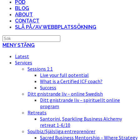
POD
BLOG
ABOUT
CONTACT
SLÅ PÅ/AV WEBBPLATSSÖKNING
MENY
STÄNG
Latest
Services
Sessions 1:1
Live your full potential
What is a Certified ICF coach?
Success
Ditt gnistrande liv – online Swedish
Ditt gnistrande liv – spirituellt online
program
Retreats
Santorini, Sparkling Business Alchemy
retreat 1-6/10
Soulbiz/Själsliga entreprenörer
Sacred Business Mentorship – Where Strategy