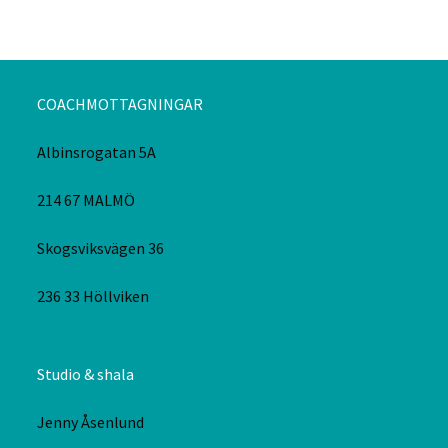
COACHMOTTAGNINGAR
Albinsrogatan 5A
214 67 MALMÖ
Skogsviksvägen 36
236 33 Höllviken
Studio & shala
Jenny Åsenlund