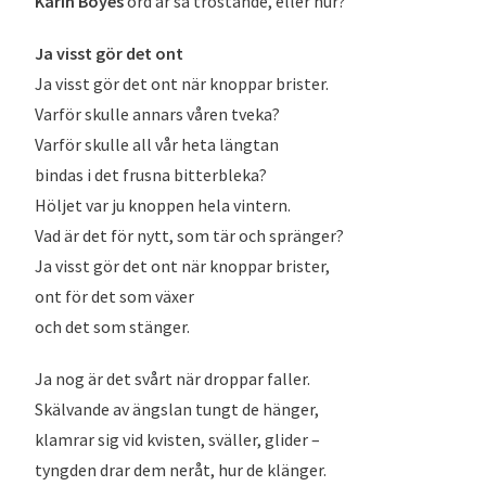
Karin Boyes
ord är så tröstande, eller hur?
Ja visst gör det ont
Ja visst gör det ont när knoppar brister.
Varför skulle annars våren tveka?
Varför skulle all vår heta längtan
bindas i det frusna bitterbleka?
Höljet var ju knoppen hela vintern.
Vad är det för nytt, som tär och spränger?
Ja visst gör det ont när knoppar brister,
ont för det som växer
och det som stänger.
Ja nog är det svårt när droppar faller.
Skälvande av ängslan tungt de hänger,
klamrar sig vid kvisten, sväller, glider –
tyngden drar dem neråt, hur de klänger.