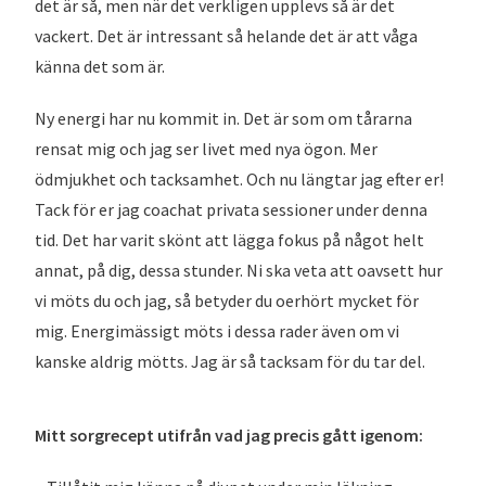
det är så, men när det verkligen upplevs så är det
vackert. Det är intressant så helande det är att våga
känna det som är.
Ny energi har nu kommit in. Det är som om tårarna
rensat mig och jag ser livet med nya ögon. Mer
ödmjukhet och tacksamhet. Och nu längtar jag efter er!
Tack för er jag coachat privata sessioner under denna
tid. Det har varit skönt att lägga fokus på något helt
annat, på dig, dessa stunder. Ni ska veta att oavsett hur
vi möts du och jag, så betyder du oerhört mycket för
mig. Energimässigt möts i dessa rader även om vi
kanske aldrig mötts. Jag är så tacksam för du tar del.
Mitt sorgrecept utifrån vad jag precis gått igenom: