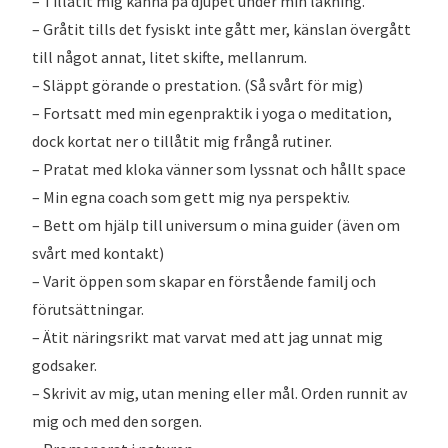
– Tillåtit mig känna på djupet under min läkning.
– Gråtit tills det fysiskt inte gått mer, känslan övergått
till något annat, litet skifte, mellanrum.
– Släppt görande o prestation. (Så svårt för mig)
– Fortsatt med min egenpraktik i yoga o meditation,
dock kortat ner o tillåtit mig frångå rutiner.
– Pratat med kloka vänner som lyssnat och hållt space
– Min egna coach som gett mig nya perspektiv.
– Bett om hjälp till universum o mina guider (även om
svårt med kontakt)
– Varit öppen som skapar en förstående familj och
förutsättningar.
– Ätit näringsrikt mat varvat med att jag unnat mig
godsaker.
– Skrivit av mig, utan mening eller mål. Orden runnit av
mig och med den sorgen.