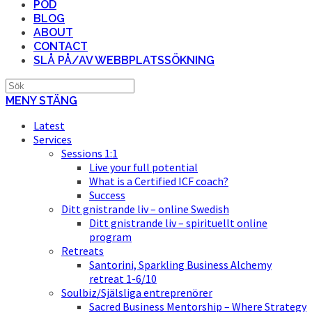
POD
BLOG
ABOUT
CONTACT
SLÅ PÅ/AV WEBBPLATSSÖKNING
MENY
STÄNG
Latest
Services
Sessions 1:1
Live your full potential
What is a Certified ICF coach?
Success
Ditt gnistrande liv – online Swedish
Ditt gnistrande liv – spirituellt online
program
Retreats
Santorini, Sparkling Business Alchemy
retreat 1-6/10
Soulbiz/Själsliga entreprenörer
Sacred Business Mentorship – Where Strategy