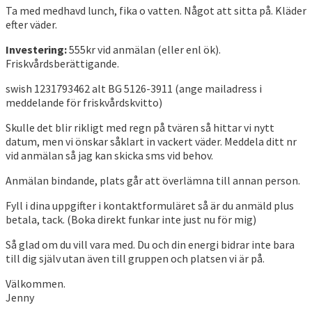
Ta med medhavd lunch, fika o vatten. Något att sitta på. Kläder
efter väder.
Investering:
555kr vid anmälan (eller enl ök).
Friskvårdsberättigande.
swish 1231793462 alt BG 5126-3911 (ange mailadress i
meddelande för friskvårdskvitto)
Skulle det blir rikligt med regn på tvären så hittar vi nytt
datum, men vi önskar såklart in vackert väder. Meddela ditt nr
vid anmälan så jag kan skicka sms vid behov.
Anmälan bindande, plats går att överlämna till annan person.
Fyll i dina uppgifter i kontaktformuläret så är du anmäld plus
betala, tack. (Boka direkt funkar inte just nu för mig)
Så glad om du vill vara med. Du och din energi bidrar inte bara
till dig själv utan även till gruppen och platsen vi är på.
Välkommen.
Jenny