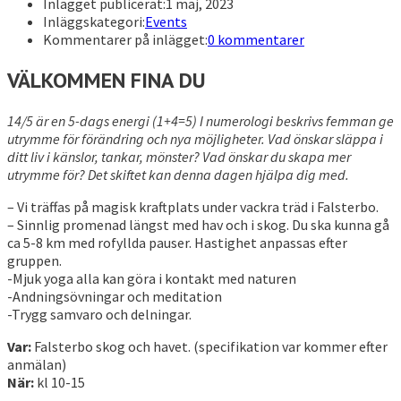
Inlägget publicerat:
1 maj, 2023
Inläggskategori:
Events
Kommentarer på inlägget:
0 kommentarer
VÄLKOMMEN FINA DU
14/5 är en 5-dags energi (1+4=5) I numerologi beskrivs femman ge
utrymme för förändring och nya möjligheter. Vad önskar släppa i
ditt liv i känslor, tankar, mönster? Vad önskar du skapa mer
utrymme för? Det skiftet kan denna dagen hjälpa dig med.
– Vi träffas på magisk kraftplats under vackra träd i Falsterbo.
– Sinnlig promenad längst med hav och i skog. Du ska kunna gå
ca 5-8 km med rofyllda pauser. Hastighet anpassas efter
gruppen.
-Mjuk yoga alla kan göra i kontakt med naturen
-Andningsövningar och meditation
-Trygg samvaro och delningar.
Var:
Falsterbo skog och havet. (specifikation var kommer efter
anmälan)
När:
kl 10-15