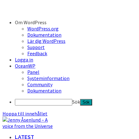
Om WordPress
WordPress.org
Dokumentation
Lär dig WordPress
Support
Feedback
Logga in
OceanWP
Panel
Systeminformation
Community
Dokumentation
Sök
Hoppa till innehållet
LATEST