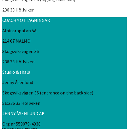
236 33 Höllviken
COACHMOTTAGNINGAR
Albinsrogatan 5A
214 67 MALMÖ
Skogsviksvägen 36
236 33 Höllviken
Studio & shala
Jenny Åsenlund
Skogsviksvägen 36 (entrance on the back side)
SE:236 33 Höllviken
JENNY ÅSENLUND AB
Org nr 559079-4938