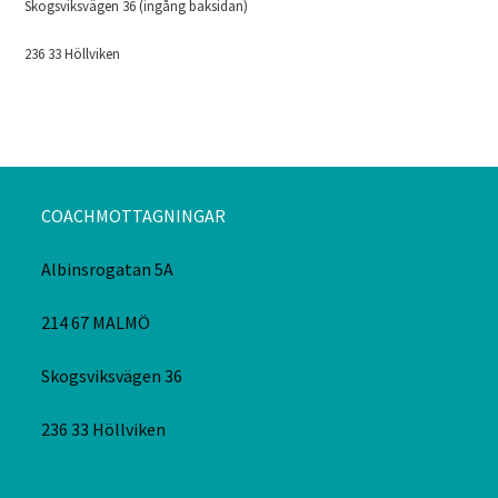
Skogsviksvägen 36 (ingång baksidan)
236 33 Höllviken
COACHMOTTAGNINGAR
Albinsrogatan 5A
214 67 MALMÖ
Skogsviksvägen 36
236 33 Höllviken