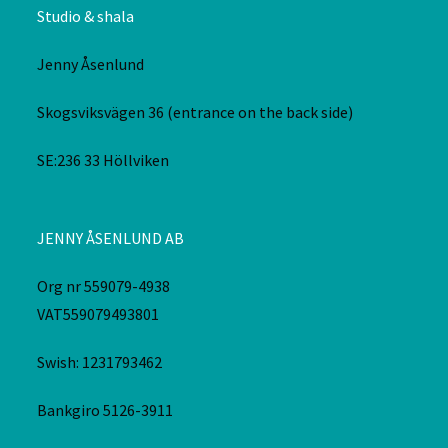
Studio & shala
Jenny Åsenlund
Skogsviksvägen 36 (entrance on the back side)
SE:236 33 Höllviken
JENNY ÅSENLUND AB
Org nr 559079-4938
VAT559079493801
Swish: 1231793462
Bankgiro 5126-3911