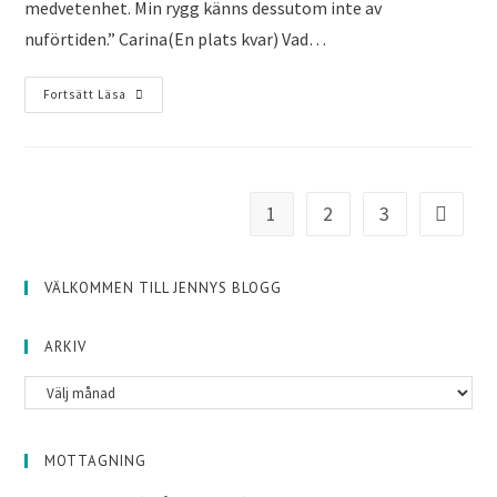
medvetenhet. Min rygg känns dessutom inte av
nuförtiden.” Carina(En plats kvar) Vad…
Fortsätt Läsa
1
2
3
VÄLKOMMEN TILL JENNYS BLOGG
ARKIV
MOTTAGNING