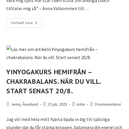
vara mig själv. Här står tiden stilla. Din andliga touch
tilltalar mig så.” – Anna Välkommen till…
Fortsätt Läsa
YINYOGAKURS HEMIFRÅN –
CHAKRABALANS. NÄR DU VILL.
START SENAST 20/8.
Jenny Åsenlund
27 juli, 2025
Arkiv
0 kommentarer
Jag vill med hela mitt hjärta bjuda in dig till själsliga
stunder där du får stärka kroppen, balansera din energi och