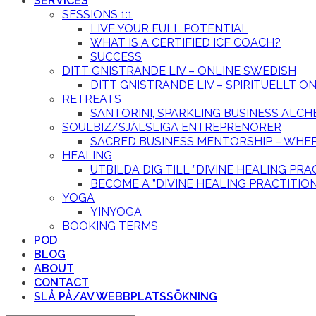
SERVICES
SESSIONS 1:1
LIVE YOUR FULL POTENTIAL
WHAT IS A CERTIFIED ICF COACH?
SUCCESS
DITT GNISTRANDE LIV – ONLINE SWEDISH
DITT GNISTRANDE LIV – SPIRITUELLT 
RETREATS
SANTORINI, SPARKLING BUSINESS ALCH
SOULBIZ/SJÄLSLIGA ENTREPRENÖRER
SACRED BUSINESS MENTORSHIP – WHER
HEALING
UTBILDA DIG TILL ”DIVINE HEALING PRA
BECOME A ”DIVINE HEALING PRACTITIO
YOGA
YINYOGA
BOOKING TERMS
POD
BLOG
ABOUT
CONTACT
SLÅ PÅ/AV WEBBPLATSSÖKNING