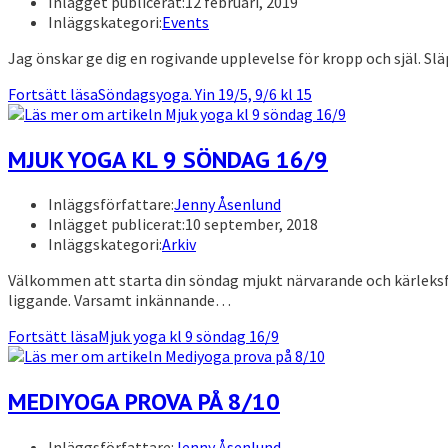
Inlägget publicerat:
12 februari, 2019
Inläggskategori:
Events
Jag önskar ge dig en rogivande upplevelse för kropp och själ. S
Fortsätt läsa
Söndagsyoga. Yin 19/5, 9/6 kl 15
MJUK YOGA KL 9 SÖNDAG 16/9
Inläggsförfattare:
Jenny Åsenlund
Inlägget publicerat:
10 september, 2018
Inläggskategori:
Arkiv
Välkommen att starta din söndag mjukt närvarande och kärleksfu
liggande. Varsamt inkännande…
Fortsätt läsa
Mjuk yoga kl 9 söndag 16/9
MEDIYOGA PROVA PÅ 8/10
Inläggsförfattare:
Jenny Åsenlund