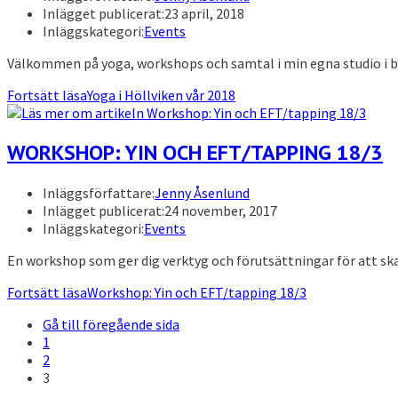
Inlägget publicerat:
23 april, 2018
Inläggskategori:
Events
Välkommen på yoga, workshops och samtal i min egna studio i 
Fortsätt läsa
Yoga i Höllviken vår 2018
WORKSHOP: YIN OCH EFT/TAPPING 18/3
Inläggsförfattare:
Jenny Åsenlund
Inlägget publicerat:
24 november, 2017
Inläggskategori:
Events
En workshop som ger dig verktyg och förutsättningar för att sk
Fortsätt läsa
Workshop: Yin och EFT/tapping 18/3
Gå till föregående sida
1
2
3