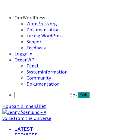
Om WordPress
WordPress.org
Dokumentation
Lär dig WordPress
Support
Feedback
Logga in
OceanWP
Panel
Systeminformation
Community
Dokumentation
Sök
Hoppa till innehållet
LATEST