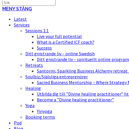
MENY
STÄNG
Latest
Services
Sessions 1:1
Live your full potential
What is a Certified ICF coach?
Success
Ditt gnistrande liv – online Swedish
Ditt gnistrande liv – spirituellt online program
Retreats
Santorini, Sparkling Business Alchemy retreat
Soulbiz/Själsliga entreprenörer
Sacred Business Mentorship – Where Strategy M
Healing
Utbilda dig till ”Divine healing practitioner” h
Become a ”Divine healing practitioner”
Yoga
Yinyoga
Booking terms
Pod
Blog