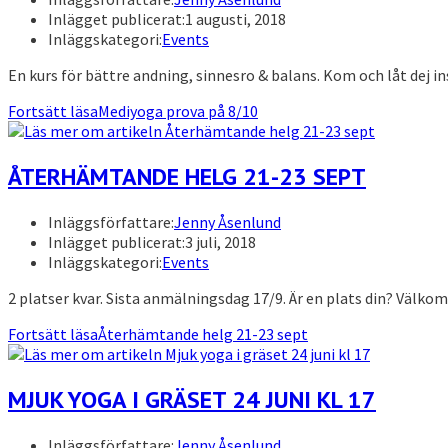
Inlägget publicerat:
1 augusti, 2018
Inläggskategori:
Events
En kurs för bättre andning, sinnesro & balans. Kom och låt dej i
Fortsätt läsa
Mediyoga prova på 8/10
ÅTERHÄMTANDE HELG 21-23 SEPT
Inläggsförfattare:
Jenny Åsenlund
Inlägget publicerat:
3 juli, 2018
Inläggskategori:
Events
2 platser kvar. Sista anmälningsdag 17/9. Är en plats din? Välk
Fortsätt läsa
Återhämtande helg 21-23 sept
MJUK YOGA I GRÄSET 24 JUNI KL 17
Inläggsförfattare:
Jenny Åsenlund