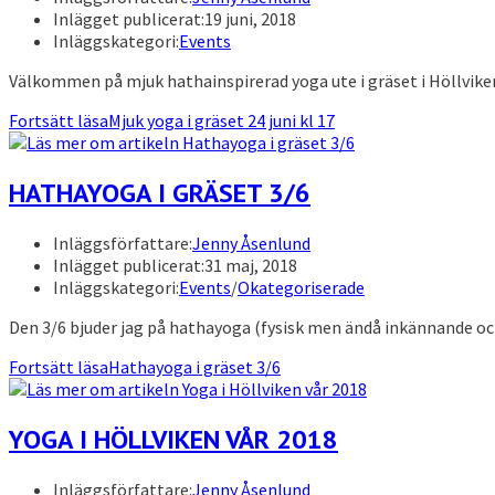
Inlägget publicerat:
19 juni, 2018
Inläggskategori:
Events
Välkommen på mjuk hathainspirerad yoga ute i gräset i Höllviken.
Fortsätt läsa
Mjuk yoga i gräset 24 juni kl 17
HATHAYOGA I GRÄSET 3/6
Inläggsförfattare:
Jenny Åsenlund
Inlägget publicerat:
31 maj, 2018
Inläggskategori:
Events
/
Okategoriserade
Den 3/6 bjuder jag på hathayoga (fysisk men ändå inkännande och
Fortsätt läsa
Hathayoga i gräset 3/6
YOGA I HÖLLVIKEN VÅR 2018
Inläggsförfattare:
Jenny Åsenlund